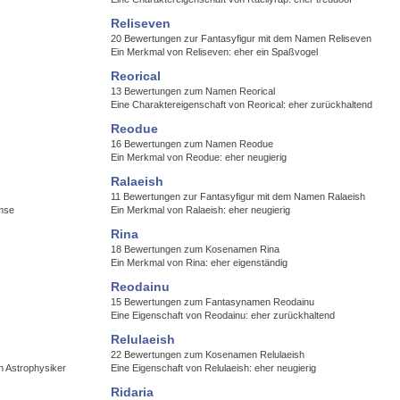
Reliseven
20 Bewertungen zur Fantasyfigur mit dem Namen Reliseven
Ein Merkmal von Reliseven: eher ein Spaßvogel
Reorical
13 Bewertungen zum Namen Reorical
Eine Charaktereigenschaft von Reorical: eher zurückhaltend
Reodue
16 Bewertungen zum Namen Reodue
Ein Merkmal von Reodue: eher neugierig
Ralaeish
11 Bewertungen zur Fantasyfigur mit dem Namen Ralaeish
emse
Ein Merkmal von Ralaeish: eher neugierig
Rina
18 Bewertungen zum Kosenamen Rina
Ein Merkmal von Rina: eher eigenständig
Reodainu
15 Bewertungen zum Fantasynamen Reodainu
Eine Eigenschaft von Reodainu: eher zurückhaltend
Relulaeish
22 Bewertungen zum Kosenamen Relulaeish
in Astrophysiker
Eine Eigenschaft von Relulaeish: eher neugierig
Ridaria