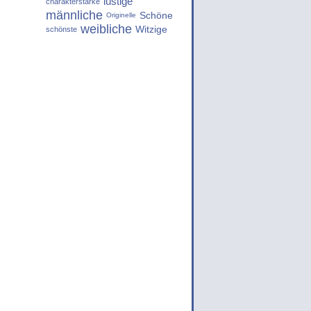
lustige
charakterstarke
männliche
Schöne
Originelle
weibliche
Witzige
schönste