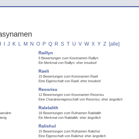
tasynamen
H
I
J
K
L
M
N
O
P
Q
R
S
T
U
V
W
X
Y
Z
[alle]
Raillyn
9 Bewertungen zum Kosenamen Raillyn
Ein Merkmal von Raillyn: eher treudoof
Raeli
15 Bewertungen zum Kosenamen Raeli
Eine Eigenschaft von Raeli: eher treudoof
Reosrisu
12 Bewertungen zum Kosenamen Reosrisu
Eine Charaktereigenschaft von Reosrisu: eher ängstlich
Ralelalith
eralrin
18 Bewertungen zum Rufnamen Ralelalith
ierig
Ein Merkmal von Ralelalith: eher ängstlich
Ralishul
15 Bewertungen zum Rufnamen Ralishul
Eine Eigenschaft von Ralishul: eher ängstlich