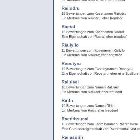
Railodru
15 Bewertungen zum Kosenamen Railodru
Ein Merkmal von Railodru: eher treudoof
Raeral
15 Bewertungen zum Kosenamen Raeral
Eine Eigenschaft von Raeral: eher treudoof
Riallyllo
11 Bewertungen zum Kosenamen Riallyllo
Ein Merkmal von Riallyllo: eher ängstlich
Reostyru
14 Bewertungen zum Fantasynamen Reostyru
Eine Eigenschaft von Reostyru: eher eine Spaßbr
Ralulael
10 Bewertungen zum Namen Ralulael
Ein Merkmal von Ralulael: eher treudoof
Ririth
14 Bewertungen zum Namen Ririth
Ein Merkmal von Ririth: eher treudoof
Raerithsucal
16 Bewertungen zum Fantasynamen Raerithsucal
Eine Charaktereigenschaft von Raerithsucal: fast e
Railasurin