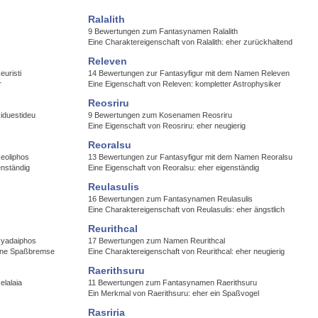
Ralalith
9 Bewertungen zum Fantasynamen Ralalith
Eine Charaktereigenschaft von Ralalith: eher zurückhaltend
Releven
uristi
14 Bewertungen zur Fantasyfigur mit dem Namen Releven
r
Eine Eigenschaft von Releven: kompletter Astrophysiker
Reosriru
iduestideu
9 Bewertungen zum Kosenamen Reosriru
Eine Eigenschaft von Reosriru: eher neugierig
Reoralsu
eoliphos
13 Bewertungen zur Fantasyfigur mit dem Namen Reoralsu
enständig
Eine Eigenschaft von Reoralsu: eher eigenständig
Reulasulis
16 Bewertungen zum Fantasynamen Reulasulis
Eine Charaktereigenschaft von Reulasulis: eher ängstlich
Reurithcal
Ryadaiphos
17 Bewertungen zum Namen Reurithcal
eine Spaßbremse
Eine Charaktereigenschaft von Reurithcal: eher neugierig
Raerithsuru
lalaia
11 Bewertungen zum Fantasynamen Raerithsuru
Ein Merkmal von Raerithsuru: eher ein Spaßvogel
Rasriria