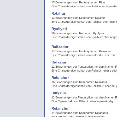
17 Bewertungen zum Fantasynamen Ridai
Eine Charaktereigenschaft von Ridai: eher eigenstä
Ralahur
12 Bewertungen zum Kosenamen Ralahur
Eine Charaktereigenschaft von Ralahur: eher eigen
Ryallysti
16 Bewertungen zum Rufnamen Ryallysti
Eine Charaktereigenschaft von Ryallysti: eher ängst
Ralisadur
17 Bewertungen zum Fantasynamen Ralisadur
Eine Charaktereigenschaft von Ralisadur: eher zur
Ridasuir
12 Bewertungen zur Fantasyfigur mit dem Namen R
Eine Charaktereigenschaft von Ridasuir: eher treud
Relulahur
16 Bewertungen zum Kosenamen Relulahur
Eine Charaktereigenschaft von Relulahur: eher neug
Rillysuir
12 Bewertungen zur Fantasyfigur mit dem Namen Ri
Eine Eigenschaft von Rillysuir: eher eigenständig
Relarishul
14 Bewertungen zum Kosenamen Relarishul
Ein Merkmal von Relarishul: eher treudoof