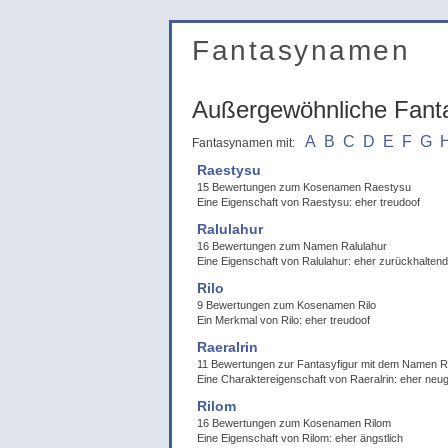
Fantasynamen
Außergewöhnliche Fan
A
B
C
D
E
F
G
Fantasynamen mit:
Raestysu
15 Bewertungen zum Kosenamen Raestysu
Eine Eigenschaft von Raestysu: eher treudoof
Ralulahur
16 Bewertungen zum Namen Ralulahur
Eine Eigenschaft von Ralulahur: eher zurückhaltend
Rilo
9 Bewertungen zum Kosenamen Rilo
Ein Merkmal von Rilo: eher treudoof
Raeralrin
11 Bewertungen zur Fantasyfigur mit dem Namen Ra
Eine Charaktereigenschaft von Raeralrin: eher neug
Rilom
16 Bewertungen zum Kosenamen Rilom
Eine Eigenschaft von Rilom: eher ängstlich