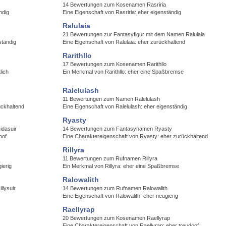
14 Bewertungen zum Kosenamen Rasriria
ndig
Eine Eigenschaft von Rasriria: eher eigenständig
Ralulaia
21 Bewertungen zur Fantasyfigur mit dem Namen Ralulaia
ständig
Eine Eigenschaft von Ralulaia: eher zurückhaltend
Rarithllo
17 Bewertungen zum Kosenamen Rarithllo
lich
Ein Merkmal von Rarithllo: eher eine Spaßbremse
Ralelulash
11 Bewertungen zum Namen Ralelulash
ückhaltend
Eine Eigenschaft von Ralelulash: eher eigenständig
Ryasty
idasuir
14 Bewertungen zum Fantasynamen Ryasty
oof
Eine Charaktereigenschaft von Ryasty: eher zurückhaltend
Rillyra
11 Bewertungen zum Rufnamen Rillyra
ierig
Ein Merkmal von Rillyra: eher eine Spaßbremse
Ralowalith
llysuir
14 Bewertungen zum Rufnamen Ralowalith
Eine Eigenschaft von Ralowalith: eher neugierig
Raellyrap
20 Bewertungen zum Kosenamen Raellyrap
Eine Charaktereigenschaft von Raellyrap: eher treudoof