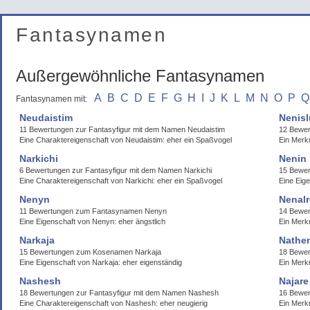
Fantasynamen
Außergewöhnliche Fantasynamen
A
B
C
D
E
F
G
H
I
J
K
L
M
N
O
P
Q
Fantasynamen mit:
Neudaistim
Nenisl
11 Bewertungen zur Fantasyfigur mit dem Namen Neudaistim
12 Bewer
Eine Charaktereigenschaft von Neudaistim: eher ein Spaßvogel
Ein Merkm
Narkichi
Nenin
6 Bewertungen zur Fantasyfigur mit dem Namen Narkichi
15 Bewe
Eine Charaktereigenschaft von Narkichi: eher ein Spaßvogel
Eine Eige
Nenyn
Nenal
11 Bewertungen zum Fantasynamen Nenyn
14 Bewe
Eine Eigenschaft von Nenyn: eher ängstlich
Ein Merk
Narkaja
Nathe
15 Bewertungen zum Kosenamen Narkaja
18 Bewer
Eine Eigenschaft von Narkaja: eher eigenständig
Ein Merk
Nashesh
Najare
18 Bewertungen zur Fantasyfigur mit dem Namen Nashesh
16 Bewer
Eine Charaktereigenschaft von Nashesh: eher neugierig
Ein Merk