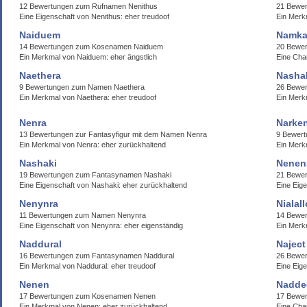
12 Bewertungen zum Rufnamen Nenithus
21 Bewer
Eine Eigenschaft von Nenithus: eher treudoof
Ein Merkm
Naiduem
Namka
14 Bewertungen zum Kosenamen Naiduem
20 Bewe
Ein Merkmal von Naiduem: eher ängstlich
Eine Cha
Naethera
Nasha
9 Bewertungen zum Namen Naethera
26 Bewe
Ein Merkmal von Naethera: eher treudoof
Ein Merk
Nenra
Narken
13 Bewertungen zur Fantasyfigur mit dem Namen Nenra
9 Bewer
Ein Merkmal von Nenra: eher zurückhaltend
Ein Merk
Nashaki
Nenen
19 Bewertungen zum Fantasynamen Nashaki
21 Bewe
Eine Eigenschaft von Nashaki: eher zurückhaltend
Eine Eig
Nenynra
Nialall
11 Bewertungen zum Namen Nenynra
14 Bewer
Eine Eigenschaft von Nenynra: eher eigenständig
Ein Merkm
Naddural
Naject
16 Bewertungen zum Fantasynamen Naddural
26 Bewe
Ein Merkmal von Naddural: eher treudoof
Eine Eig
Nenen
Nadde
17 Bewertungen zum Kosenamen Nenen
17 Bewe
Ein Merkmal von Nenen: eher zurückhaltend
Eine Cha