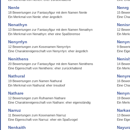
Nenle
Nenrg
18 Bewertungen zur Fantasyfigur mit dem Namen Nenle
15 Bewe
Ein Merkmal von Nenle: eher ängstlich
Eine Cha
Nenathyn
Nenis
13 Bewertungen zur Fantasyfigur mit dem Namen Nenathyn
12 Bewer
Ein Merkmal von Nenathyn: eher eine Spaßbremse
Ein Merk
Nenyrrlyn
Nenyn
12 Bewertungen zum Kosenamen Nenyrrlyn
9 Bewer
Eine Charaktereigenschaft von Nenyrrlyn: eher ängstlich
Eine Eige
Nenithens
Nenisl
20 Bewertungen zur Fantasyfigur mit dem Namen Nenithens
14 Bewer
Eine Eigenschaft von Nenithens: eher zurückhaltend
Ein Merk
Nathural
Nenyr
19 Bewertungen zum Namen Nathural
16 Bewe
Ein Merkmal von Nathural: eher treudoof
Eine Cha
Nathare
Nenyn
12 Bewertungen zum Rufnamen Nathare
19 Bewer
Eine Charaktereigenschaft von Nathare: eher eigenständig
Ein Merk
Narruz
Narka
11 Bewertungen zum Kosenamen Narruz
13 Bewer
Eine Eigenschaft von Narruz: eher ein Spaßvogel
Eine Eige
Nenkaith
Nayura