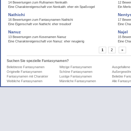
14 Bewertungen zum Rufnamen Nenkaith
12 Bewe
Eine Charaktereigenschaft von Nenkaith: eher ein Spaßvogel
Ein Merk
Nathichi
Nenty
16 Bewertungen zum Fantasynamen Nathichi
17 Bewer
Eine Eigenschaft von Nathichi: eher treudoof
Eine Cha
Nanuz
Najel
13 Bewertungen zum Kosenamen Nanuz
15 Bewer
Eine Charaktereigenschaft von Nanuz: eher neugierig
Eine Char
1
2
»
Suchen Sie spezielle Fantasynamen?
Beliebteste Fantasynamen
Witzige Fantasynamen
Ausgefallen
Originelle Fantasynamen
Schöne Fantasynamen
Außergewöhn
Fantasynamen mit Charakter
Lustige Fantasynamen
Beliebte Fa
Weibliche Fantasynamen
Männliche Fantasynamen
Alle Fantas