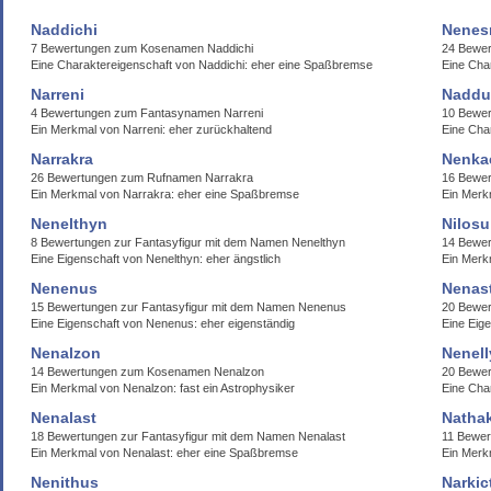
Naddichi
Nenes
7 Bewertungen zum Kosenamen Naddichi
24 Bewe
Eine Charaktereigenschaft von Naddichi: eher eine Spaßbremse
Eine Cha
Narreni
Naddu
4 Bewertungen zum Fantasynamen Narreni
10 Bewe
Ein Merkmal von Narreni: eher zurückhaltend
Eine Cha
Narrakra
Nenka
26 Bewertungen zum Rufnamen Narrakra
16 Bewe
Ein Merkmal von Narrakra: eher eine Spaßbremse
Ein Merk
Nenelthyn
Nilosu
8 Bewertungen zur Fantasyfigur mit dem Namen Nenelthyn
14 Bewe
Eine Eigenschaft von Nenelthyn: eher ängstlich
Ein Merk
Nenenus
Nenas
15 Bewertungen zur Fantasyfigur mit dem Namen Nenenus
20 Bewe
Eine Eigenschaft von Nenenus: eher eigenständig
Eine Eig
Nenalzon
Nenell
14 Bewertungen zum Kosenamen Nenalzon
20 Bewer
Ein Merkmal von Nenalzon: fast ein Astrophysiker
Eine Cha
Nenalast
Nathak
18 Bewertungen zur Fantasyfigur mit dem Namen Nenalast
11 Bewer
Ein Merkmal von Nenalast: eher eine Spaßbremse
Ein Merk
Nenithus
Narkic