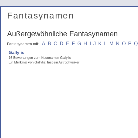
Fantasynamen
Außergewöhnliche Fantasynamen
A
B
C
D
E
F
G
H
I
J
K
L
M
N
O
P
Q
Fantasynamen mit:
Gallylis
16 Bewertungen zum Kosenamen Gallylis
Ein Merkmal von Gallylis: fast ein Astrophysiker