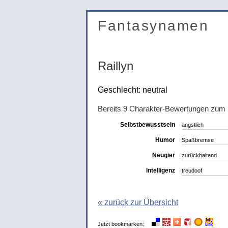
Fantasynamen
Raillyn
Geschlecht: neutral
Bereits 9 Charakter-Bewertungen zum
Selbstbewusstsein
ängstlich
Humor
Spaßbremse
Neugier
zurückhaltend
Intelligenz
treudoof
« zurück zur Übersicht
Jetzt bookmarken: