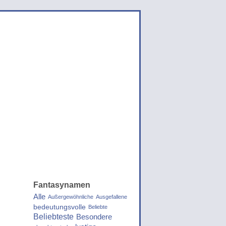
Fantasynamen
Alle
Außergewöhnliche
Ausgefallene
bedeutungsvolle
Beliebte
Beliebteste
Besondere