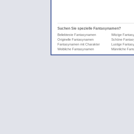
Suchen Sie spezielle Fantasynamen?
Beliebteste Fantasynamen
Witzige Fanta
Originelle Fantasynamen
Schöne Fanta
Fantasynamen mit Charakter
Lustige Fanta
Weibliche Fantasynamen
Männliche Fan