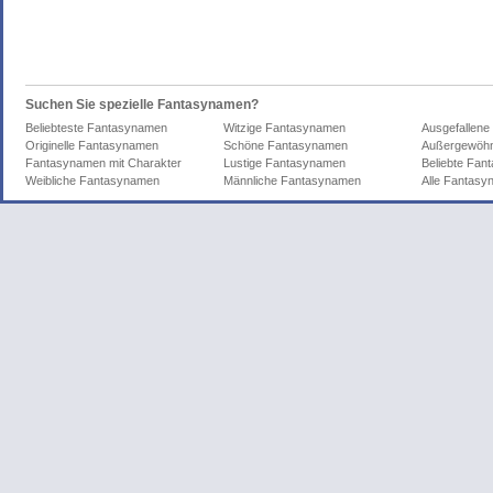
Suchen Sie spezielle Fantasynamen?
Beliebteste Fantasynamen
Witzige Fantasynamen
Ausgefallen
Originelle Fantasynamen
Schöne Fantasynamen
Außergewöhn
Fantasynamen mit Charakter
Lustige Fantasynamen
Beliebte Fa
Weibliche Fantasynamen
Männliche Fantasynamen
Alle Fantas