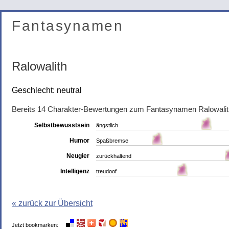
Fantasynamen
Ralowalith
Geschlecht: neutral
Bereits 14 Charakter-Bewertungen zum Fantasynamen Ralowali
Selbstbewusstsein
ängstlich
Humor
Spaßbremse
Neugier
zurückhaltend
Intelligenz
treudoof
« zurück zur Übersicht
Jetzt bookmarken: