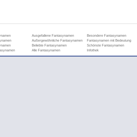
synamen
Ausgefallene Fantasynamen
Besondere Fantasynamen
synamen
Außergewöhnliche Fantasynamen
Fantasynamen mit Bedeutung
synamen
Beliebte Fantasynamen
Schönste Fantasynamen
tasynamen
Alle Fantasynamen
Infothek