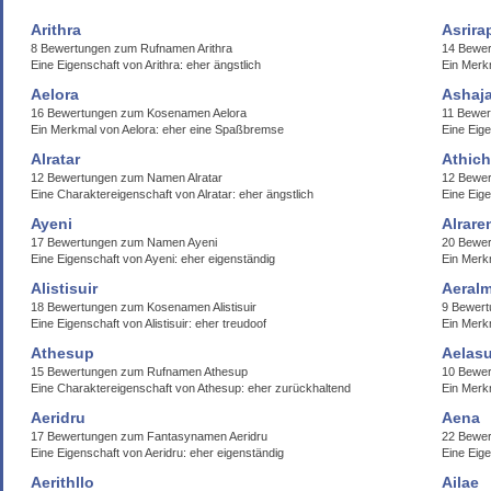
Arithra
Asrira
8 Bewertungen zum Rufnamen Arithra
14 Bewer
Eine Eigenschaft von Arithra: eher ängstlich
Ein Merk
Aelora
Ashaj
16 Bewertungen zum Kosenamen Aelora
11 Bewer
Ein Merkmal von Aelora: eher eine Spaßbremse
Eine Eig
Alratar
Athich
12 Bewertungen zum Namen Alratar
12 Bewer
Eine Charaktereigenschaft von Alratar: eher ängstlich
Eine Eige
Ayeni
Alrare
17 Bewertungen zum Namen Ayeni
20 Bewer
Eine Eigenschaft von Ayeni: eher eigenständig
Ein Merkm
Alistisuir
Aeral
18 Bewertungen zum Kosenamen Alistisuir
9 Bewert
Eine Eigenschaft von Alistisuir: eher treudoof
Ein Merk
Athesup
Aelasu
15 Bewertungen zum Rufnamen Athesup
10 Bewer
Eine Charaktereigenschaft von Athesup: eher zurückhaltend
Ein Merkm
Aeridru
Aena
17 Bewertungen zum Fantasynamen Aeridru
22 Bewe
Eine Eigenschaft von Aeridru: eher eigenständig
Eine Eig
Aerithllo
Ailae