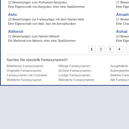
12 Bewertungen zum Rufnamen Aestydeu
17 Bewer
Eine Eigenschaft von Aestydeu: eher eine Spaßbremse
Eine Eige
Aelo
Ainadi
16 Bewertungen zur Fantasyfigur mit dem Namen Aelo
17 Bewer
Eine Eigenschaft von Aelo: fast ein Astrophysiker
Eine Char
Aithesti
Ashal
21 Bewertungen zum Namen Aithesti
10 Bewer
Ein Merkmal von Aithesti: eher eine Spaßbremse
Eine Eige
1
2
3
4
Suchen Sie spezielle Fantasynamen?
Beliebteste Fantasynamen
Witzige Fantasynamen
Ausgefallen
Originelle Fantasynamen
Schöne Fantasynamen
Außergewöhn
Fantasynamen mit Charakter
Lustige Fantasynamen
Beliebte Fa
Weibliche Fantasynamen
Männliche Fantasynamen
Alle Fantas