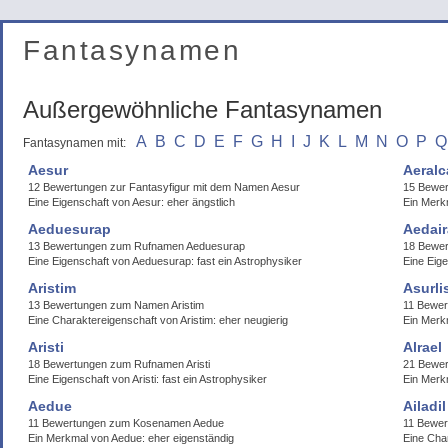
Fantasynamen
Außergewöhnliche Fantasynamen
A
B
C
D
E
F
G
H
I
J
K
L
M
N
O
P
Q
Fantasynamen mit:
Aesur
Aeralc
12 Bewertungen zur Fantasyfigur mit dem Namen Aesur
15 Bewer
Eine Eigenschaft von Aesur: eher ängstlich
Ein Merkm
Aeduesurap
Aedair
13 Bewertungen zum Rufnamen Aeduesurap
18 Bewer
Eine Eigenschaft von Aeduesurap: fast ein Astrophysiker
Eine Eig
Aristim
Asurli
13 Bewertungen zum Namen Aristim
11 Bewer
Eine Charaktereigenschaft von Aristim: eher neugierig
Ein Merkm
Aristi
Alrael
18 Bewertungen zum Rufnamen Aristi
21 Bewer
Eine Eigenschaft von Aristi: fast ein Astrophysiker
Ein Merkm
Aedue
Ailadil
11 Bewertungen zum Kosenamen Aedue
11 Bewer
Ein Merkmal von Aedue: eher eigenständig
Eine Char