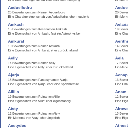
Aeduellodru
Aedue
25 Bewertungen zum Namen Aeduellodru
20 Bewer
Eine Charaktereigenschaft von Aeduellodru: eher neugierig
Ein Merk
Amkash
Aelari
15 Bewertungen zum Kosenamen Amkash
19 Bewer
Eine Eigenschaft von Amkash: fast ein Astrophysiker
Eine Char
Amkural
Aerith
19 Bewertungen zum Namen Amkural
14 Bewer
Eine Eigenschaft von Amkural: eher zurückhaltend
Eine Char
Aelly
Aela
14 Bewertungen zum Namen Aelly
17 Bewe
Eine Eigenschaft von Aelly: eher zurückhaltend
Ein Merkm
Ajarja
Aenap
15 Bewertungen zum Fantasynamen Ajarja
13 Bewe
Eine Eigenschaft von Ajarja: eher eine Spaßbremse
Eine Cha
Ailillo
Anam
19 Bewertungen zum Rufnamen Ailillo
12 Bewer
Eine Eigenschaft von Ailillo: eher eigenständig
Eine Eig
Aisty
Alrow
12 Bewertungen zum Rufnamen Aisty
13 Bewe
Ein Merkmal von Aisty: eher ängstlich
Eine Eig
Aestydeu
Athest