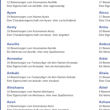
12 Bewertungen zum Kosenamen Aerithllo
17 Bewer
Eine Eigenschaft von Aerithllo: eher eigenständig
Eine Eig
Ayare
Alosu
24 Bewertungen zum Namen Ayare
17 Bewer
Eine Charaktereigenschaft von Ayare: eher zurückhaltend
Eine Char
Aesty
Arriru
16 Bewertungen zum Kosenamen Aesty
10 Bewer
Eine Charaktereigenschaft von Aesty: eher ängstlich
Eine Eige
Aesrilis
Amku
16 Bewertungen zum Kosenamen Aesrilis
21 Bewe
Ein Merkmal von Aesrilis: eher eine Spaßbremse
Ein Merk
Avowatar
Aidai
16 Bewertungen zur Fantasyfigur mit dem Namen Avowatar
19 Bewer
Eine Eigenschaft von Avowatar: fast ein Astrophysiker
Ein Merk
Amkaki
Alraia
14 Bewertungen zur Fantasyfigur mit dem Namen Amkaki
21 Bewer
Eine Eigenschaft von Amkaki: eher treudoof
Eine Char
Alrishaera
Alriel
15 Bewertungen zum Namen Alrishaera
9 Bewert
Eine Eigenschaft von Alrishaera: eher eine Spaßbremse
Ein Merkm
Aesri
Ashar
12 Bewertungen zum Kosenamen Aesri
16 Bewer
Eine Charaktereigenschaft von Aesri: eher neugierig
Ein Merk