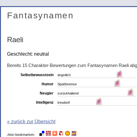
Fantasynamen
Raeli
Geschlecht: neutral
Bereits 15 Charakter-Bewertungen zum Fantasynamen Raeli ab
Selbstbewusstsein
ängstlich
Humor
Spaßbremse
Neugier
zurückhaltend
Intelligenz
treudoof
« zurück zur Übersicht
Jetzt bookmarken: