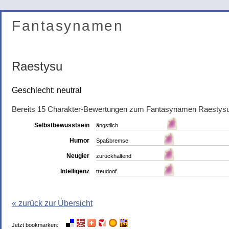
Fantasynamen
Raestysu
Geschlecht: neutral
Bereits 15 Charakter-Bewertungen zum Fantasynamen Raestys
Selbstbewusstsein
ängstlich
Humor
Spaßbremse
Neugier
zurückhaltend
Intelligenz
treudoof
« zurück zur Übersicht
Jetzt bookmarken: