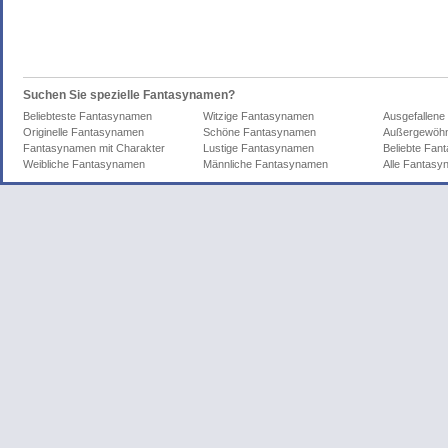
Suchen Sie spezielle Fantasynamen?
Beliebteste Fantasynamen
Witzige Fantasynamen
Ausgefallen
Originelle Fantasynamen
Schöne Fantasynamen
Außergewöhn
Fantasynamen mit Charakter
Lustige Fantasynamen
Beliebte Fa
Weibliche Fantasynamen
Männliche Fantasynamen
Alle Fantas