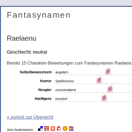
Fantasynamen
Raelaenu
Geschlecht: neutral
Bereits 15 Charakter-Bewertungen zum Fantasynamen Raelaen
Selbstbewusstsein
ängstlich
Humor
Spaßbremse
Neugier
zurückhaltend
Intelligenz
treudoof
« zurück zur Übersicht
Jetzt bookmarken: