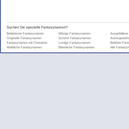
Suchen Sie spezielle Fantasynamen?
Beliebteste Fantasynamen
Witzige Fantasynamen
Ausgefallen
Originelle Fantasynamen
Schöne Fantasynamen
Außergewöhn
Fantasynamen mit Charakter
Lustige Fantasynamen
Beliebte Fa
Weibliche Fantasynamen
Männliche Fantasynamen
Alle Fantas