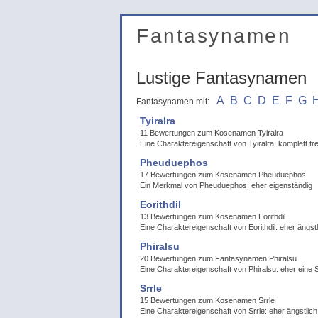
Fantasynamen
Lustige Fantasynamen
A
B
C
D
E
F
G
Fantasynamen mit:
Tyiralra
11 Bewertungen zum Kosenamen Tyiralra
Eine Charaktereigenschaft von Tyiralra: komplett tr
Pheuduephos
17 Bewertungen zum Kosenamen Pheuduephos
Ein Merkmal von Pheuduephos: eher eigenständig
Eorithdil
13 Bewertungen zum Kosenamen Eorithdil
Eine Charaktereigenschaft von Eorithdil: eher ängstl
Phiralsu
20 Bewertungen zum Fantasynamen Phiralsu
Eine Charaktereigenschaft von Phiralsu: eher ein
Srrle
15 Bewertungen zum Kosenamen Srrle
Eine Charaktereigenschaft von Srrle: eher ängstlich