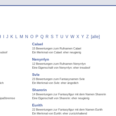
H
I
J
K
L
M
N
O
P
Q
R
S
T
U
V
W
X
Y
Z
[alle]
Calael
15 Bewertungen zum Rufnamen Calael
eudoof
Ein Merkmal von Calael: eher neugierig
Nenyrrlyn
12 Bewertungen zum Rufnamen Nenyrrlyn
Eine Eigenschaft von Nenyrrlyn: eher treudoof
Svle
23 Bewertungen zum Fantasynamen Svle
ich
Ein Merkmal von Svle: eher ängstlich
Sharerin
14 Bewertungen zur Fantasyfigur mit dem Namen Sharerin
e Spaßbremse
Eine Eigenschaft von Sharerin: eher neugierig
Eurith
22 Bewertungen zur Fantasyfigur mit dem Namen Eurith
Ein Merkmal von Eurith: eher zurückhaltend