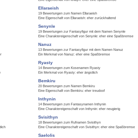
Ellaraeish
19 Bewertungen zum Namen Ellaraeish
Eine Eigenschaft von Ellaraeish: eher zurückhaltend
Senynle
19 Bewertungen zur Fantasyfigur mit dem Namen Senynle
Eine Charaktereigenschaft von Senynle: eher eine Spaßbremse
Nanuz
13 Bewertungen zur Fantasyfigur mit dem Namen Nanuz
er
Ein Merkmal von Nanuz: eher eine Spaßbremse
Ryasty
14 Bewertungen zum Kosenamen Ryasty
e
Ein Merkmal von Ryasty: eher ängstlich
Bemkiru
20 Bewertungen zum Namen Bemkiru
Eine Eigenschaft von Bemkiru: eher treudoof
Inthynin
14 Bewertungen zum Fantasynamen Inthynin
Eine Charaktereigenschaft von Inthynin: eher neugierig
Svisithyn
18 Bewertungen zum Rufnamen Svisithyn
lich
Eine Charaktereigenschaft von Svisithyn: eher eine Spaßbremse
Saelolis