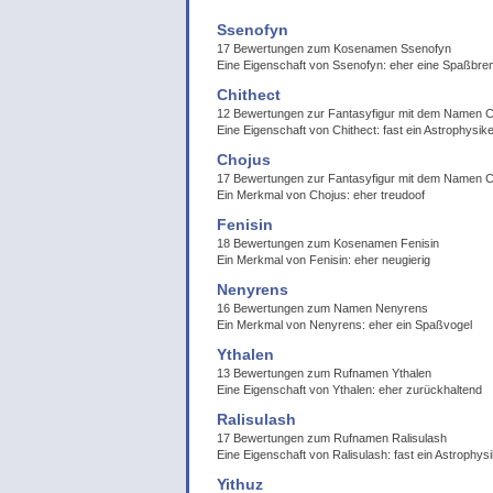
Ssenofyn
17 Bewertungen zum Kosenamen Ssenofyn
Eine Eigenschaft von Ssenofyn: eher eine Spaßbr
Chithect
12 Bewertungen zur Fantasyfigur mit dem Namen C
Eine Eigenschaft von Chithect: fast ein Astrophysik
Chojus
17 Bewertungen zur Fantasyfigur mit dem Namen 
Ein Merkmal von Chojus: eher treudoof
Fenisin
18 Bewertungen zum Kosenamen Fenisin
Ein Merkmal von Fenisin: eher neugierig
Nenyrens
16 Bewertungen zum Namen Nenyrens
Ein Merkmal von Nenyrens: eher ein Spaßvogel
Ythalen
13 Bewertungen zum Rufnamen Ythalen
Eine Eigenschaft von Ythalen: eher zurückhaltend
Ralisulash
17 Bewertungen zum Rufnamen Ralisulash
Eine Eigenschaft von Ralisulash: fast ein Astrophys
Yithuz