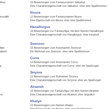
ithuz
16 Bewertungen zum Fantasynamen Valisahur
Eine Charaktereigenschaft von Valisahur: eher eine Spaßbremse
Ilisura
essalith
12 Bewertungen zum Fantasynamen Ilisura
Eine Eigenschaft von Ilisura: eher eine Spaßbremse
Hanallorgue
18 Bewertungen zur Fantasyfigur mit dem Namen Hanallorgue
Eine Charaktereigenschaft von Hanallorgue: eher treudoof
Ssenzon
ilae
15 Bewertungen zum Kosenamen Ssenzon
altend
Ein Merkmal von Ssenzon: eher eine Spaßbremse
Corra
14 Bewertungen zum Kosenamen Corra
ig
Eine Charaktereigenschaft von Corra: eher ein Spaßvogel
Srrynra
12 Bewertungen zum Rufnamen Srrynra
Eine Charaktereigenschaft von Srrynra: eher ein Spaßvogel
Alraeish
16 Bewertungen zur Fantasyfigur mit dem Namen Alraeish
ker
Eine Charaktereigenschaft von Alraeish: eher ängstlich
Ithalyn
15 Bewertungen zum Namen Ithalyn
Eine Eigenschaft von Ithalyn: eher eine Spaßbremse