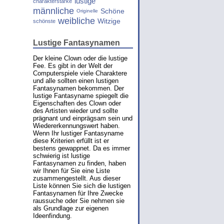
lustige
charakterstarke
männliche
Schöne
Originelle
weibliche
Witzige
schönste
Lustige Fantasynamen
Der kleine Clown oder die lustige
Fee. Es gibt in der Welt der
Computerspiele viele Charaktere
und alle sollten einen lustigen
Fantasynamen bekommen. Der
lustige Fantasyname spiegelt die
Eigenschaften des Clown oder
des Artisten wieder und sollte
prägnant und einprägsam sein und
Wiedererkennungswert haben.
Wenn Ihr lustiger Fantasyname
diese Kriterien erfüllt ist er
bestens gewappnet. Da es immer
schwierig ist lustige
Fantasynamen zu finden, haben
wir Ihnen für Sie eine Liste
zusammengestellt. Aus dieser
Liste können Sie sich die lustigen
Fantasynamen für Ihre Zwecke
raussuche oder Sie nehmen sie
als Grundlage zur eigenen
Ideenfindung.