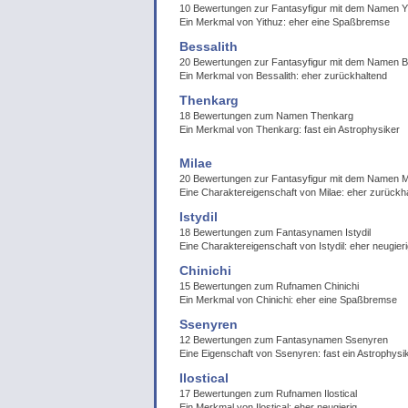
10 Bewertungen zur Fantasyfigur mit dem Namen Y
Ein Merkmal von Yithuz: eher eine Spaßbremse
Bessalith
20 Bewertungen zur Fantasyfigur mit dem Namen B
Ein Merkmal von Bessalith: eher zurückhaltend
Thenkarg
18 Bewertungen zum Namen Thenkarg
Ein Merkmal von Thenkarg: fast ein Astrophysiker
Milae
20 Bewertungen zur Fantasyfigur mit dem Namen M
Eine Charaktereigenschaft von Milae: eher zurückh
Istydil
18 Bewertungen zum Fantasynamen Istydil
Eine Charaktereigenschaft von Istydil: eher neugier
Chinichi
15 Bewertungen zum Rufnamen Chinichi
Ein Merkmal von Chinichi: eher eine Spaßbremse
Ssenyren
12 Bewertungen zum Fantasynamen Ssenyren
Eine Eigenschaft von Ssenyren: fast ein Astrophysi
Ilostical
17 Bewertungen zum Rufnamen Ilostical
Ein Merkmal von Ilostical: eher neugierig