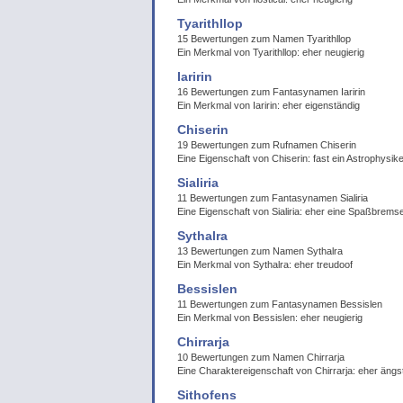
Tyarithllop
15 Bewertungen zum Namen Tyarithllop
Ein Merkmal von Tyarithllop: eher neugierig
Iaririn
16 Bewertungen zum Fantasynamen Iaririn
Ein Merkmal von Iaririn: eher eigenständig
Chiserin
19 Bewertungen zum Rufnamen Chiserin
Eine Eigenschaft von Chiserin: fast ein Astrophysik
Sialiria
11 Bewertungen zum Fantasynamen Sialiria
Eine Eigenschaft von Sialiria: eher eine Spaßbrems
Sythalra
13 Bewertungen zum Namen Sythalra
Ein Merkmal von Sythalra: eher treudoof
Bessislen
11 Bewertungen zum Fantasynamen Bessislen
Ein Merkmal von Bessislen: eher neugierig
Chirrarja
10 Bewertungen zum Namen Chirrarja
Eine Charaktereigenschaft von Chirrarja: eher ängst
Sithofens