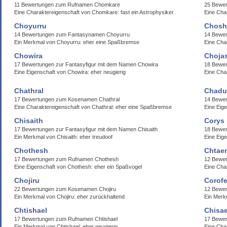
11 Bewertungen zum Rufnamen Chomkare
25 Bewe
Eine Charaktereigenschaft von Chomkare: fast ein Astrophysiker
Eine Cha
Choyurru
Chosh
14 Bewertungen zum Fantasynamen Choyurru
14 Bewe
Ein Merkmal von Choyurru: eher eine Spaßbremse
Eine Char
Chowira
Choja
17 Bewertungen zur Fantasyfigur mit dem Namen Chowira
18 Bewe
Eine Eigenschaft von Chowira: eher neugierig
Eine Cha
Chathral
Chadu
17 Bewertungen zum Kosenamen Chathral
14 Bewe
Eine Charaktereigenschaft von Chathral: eher eine Spaßbremse
Eine Eig
Chisaith
Corys
17 Bewertungen zur Fantasyfigur mit dem Namen Chisaith
18 Bewe
Ein Merkmal von Chisaith: eher treudoof
Eine Eig
Chothesh
Chtae
17 Bewertungen zum Rufnamen Chothesh
12 Bewe
Eine Eigenschaft von Chothesh: eher ein Spaßvogel
Eine Cha
Chojiru
Corof
22 Bewertungen zum Kosenamen Chojiru
12 Bewer
Ein Merkmal von Chojiru: eher zurückhaltend
Ein Merk
Chtishael
Chisae
17 Bewertungen zum Rufnamen Chtishael
17 Bewer
Ein Merkmal von Chtishael: eher neugierig
Eine Cha