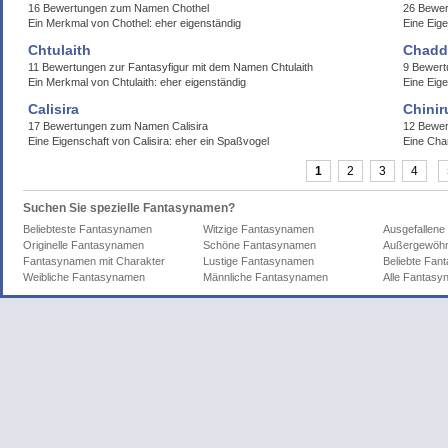
16 Bewertungen zum Namen Chothel
26 Bewer
Ein Merkmal von Chothel: eher eigenständig
Eine Eige
Chtulaith
Chadd
11 Bewertungen zur Fantasyfigur mit dem Namen Chtulaith
9 Bewer
Ein Merkmal von Chtulaith: eher eigenständig
Eine Eige
Calisira
Chinir
17 Bewertungen zum Namen Calisira
12 Bewer
Eine Eigenschaft von Calisira: eher ein Spaßvogel
Eine Cha
1
2
3
4
Suchen Sie spezielle Fantasynamen?
Beliebteste Fantasynamen
Witzige Fantasynamen
Ausgefallen
Originelle Fantasynamen
Schöne Fantasynamen
Außergewöhn
Fantasynamen mit Charakter
Lustige Fantasynamen
Beliebte Fa
Weibliche Fantasynamen
Männliche Fantasynamen
Alle Fantas