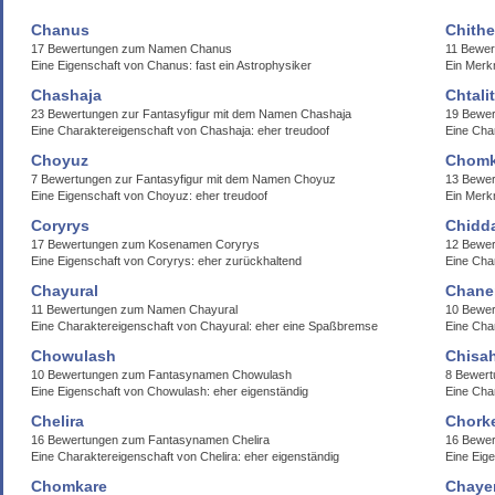
Chanus
Chithe
17 Bewertungen zum Namen Chanus
11 Bewer
Eine Eigenschaft von Chanus: fast ein Astrophysiker
Ein Merk
Chashaja
Chtali
23 Bewertungen zur Fantasyfigur mit dem Namen Chashaja
19 Bewer
Eine Charaktereigenschaft von Chashaja: eher treudoof
Eine Char
Choyuz
Chom
7 Bewertungen zur Fantasyfigur mit dem Namen Choyuz
13 Bewe
Eine Eigenschaft von Choyuz: eher treudoof
Ein Merk
Coryrys
Chidd
17 Bewertungen zum Kosenamen Coryrys
12 Bewer
Eine Eigenschaft von Coryrys: eher zurückhaltend
Eine Cha
Chayural
Chane
11 Bewertungen zum Namen Chayural
10 Bewe
Eine Charaktereigenschaft von Chayural: eher eine Spaßbremse
Eine Cha
Chowulash
Chisa
10 Bewertungen zum Fantasynamen Chowulash
8 Bewer
Eine Eigenschaft von Chowulash: eher eigenständig
Eine Cha
Chelira
Chork
16 Bewertungen zum Fantasynamen Chelira
16 Bewer
Eine Charaktereigenschaft von Chelira: eher eigenständig
Eine Eig
Chomkare
Chaye