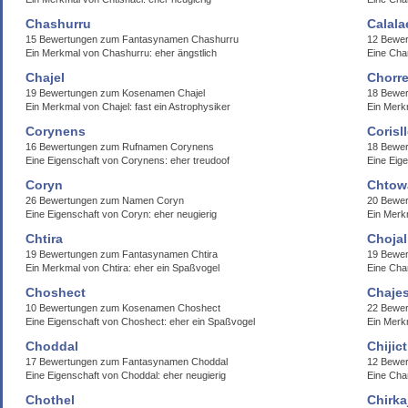
Chashurru
Calala
15 Bewertungen zum Fantasynamen Chashurru
12 Bewer
Ein Merkmal von Chashurru: eher ängstlich
Eine Cha
Chajel
Chorr
19 Bewertungen zum Kosenamen Chajel
18 Bewe
Ein Merkmal von Chajel: fast ein Astrophysiker
Ein Merk
Corynens
Corisl
16 Bewertungen zum Rufnamen Corynens
18 Bewer
Eine Eigenschaft von Corynens: eher treudoof
Eine Eige
Coryn
Chtow
26 Bewertungen zum Namen Coryn
20 Bewe
Eine Eigenschaft von Coryn: eher neugierig
Ein Merk
Chtira
Chojal
19 Bewertungen zum Fantasynamen Chtira
19 Bewer
Ein Merkmal von Chtira: eher ein Spaßvogel
Eine Cha
Choshect
Chaje
10 Bewertungen zum Kosenamen Choshect
22 Bewe
Eine Eigenschaft von Choshect: eher ein Spaßvogel
Ein Merk
Choddal
Chijict
17 Bewertungen zum Fantasynamen Choddal
12 Bewer
Eine Eigenschaft von Choddal: eher neugierig
Eine Char
Chothel
Chirka