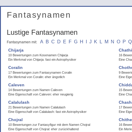
Fantasynamen
Lustige Fantasynamen
A
B
C
D
E
F
G
H
I
J
K
L
M
N
O
P
Q
Fantasynamen mit:
Chijarja
Chathi
10 Bewertungen zum Kosenamen Chijarja
16 Bewer
Ein Merkmal von Chijarja: fast ein Astrophysiker
Eine Char
Coralin
Choth
17 Bewertungen zum Fantasynamen Coralin
9 Bewert
Ein Merkmal von Coralin: eher ängstlich
Eine Eig
Caleven
Chidd
14 Bewertungen zum Namen Caleven
15 Bewe
Eine Eigenschaft von Caleven: eher neugierig
Eine Cha
Calalulash
Chash
21 Bewertungen zum Namen Calalulash
17 Bewer
Eine Eigenschaft von Calalulash: fast ein Astrophysiker
Eine Eig
Chojral
Chith
10 Bewertungen zur Fantasyfigur mit dem Namen Chojral
16 Bewer
Eine Eigenschaft von Chojral: eher zurückhaltend
Ein Merk