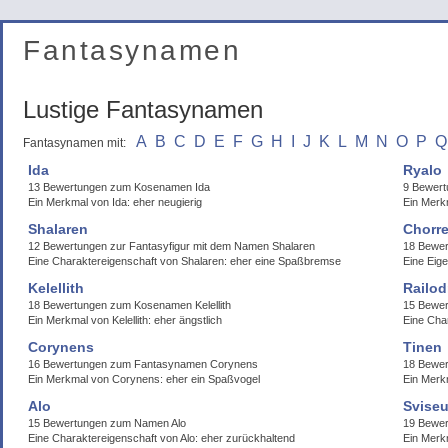
Fantasynamen
Lustige Fantasynamen
A
B
C
D
E
F
G
H
I
J
K
L
M
N
O
P
Q
Fantasynamen mit:
Ida
Ryalo
13 Bewertungen zum Kosenamen Ida
9 Bewer
Ein Merkmal von Ida: eher neugierig
Ein Merk
Shalaren
Chorr
12 Bewertungen zur Fantasyfigur mit dem Namen Shalaren
18 Bewe
Eine Charaktereigenschaft von Shalaren: eher eine Spaßbremse
Eine Eig
Kelellith
Railod
18 Bewertungen zum Kosenamen Kelellith
15 Bewer
Ein Merkmal von Kelellith: eher ängstlich
Eine Char
Corynens
Tinen
16 Bewertungen zum Fantasynamen Corynens
18 Bewe
Ein Merkmal von Corynens: eher ein Spaßvogel
Ein Merkm
Alo
Svise
15 Bewertungen zum Namen Alo
19 Bewe
Eine Charaktereigenschaft von Alo: eher zurückhaltend
Ein Merk