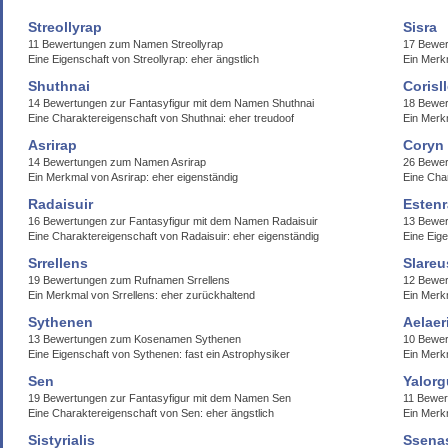
Streollyrap
Sisra
11 Bewertungen zum Namen Streollyrap
17 Bewe
Eine Eigenschaft von Streollyrap: eher ängstlich
Ein Merkm
Shuthnai
Corisl
14 Bewertungen zur Fantasyfigur mit dem Namen Shuthnai
18 Bewer
Eine Charaktereigenschaft von Shuthnai: eher treudoof
Ein Merkm
Asrirap
Coryn
14 Bewertungen zum Namen Asrirap
26 Bewer
Ein Merkmal von Asrirap: eher eigenständig
Eine Char
Radaisuir
Estenr
16 Bewertungen zur Fantasyfigur mit dem Namen Radaisuir
13 Bewe
Eine Charaktereigenschaft von Radaisuir: eher eigenständig
Eine Eige
Srrellens
Slareu
19 Bewertungen zum Rufnamen Srrellens
12 Bewer
Ein Merkmal von Srrellens: eher zurückhaltend
Ein Merk
Sythenen
Aelaer
13 Bewertungen zum Kosenamen Sythenen
10 Bewer
Eine Eigenschaft von Sythenen: fast ein Astrophysiker
Ein Merkm
Sen
Yalorg
19 Bewertungen zur Fantasyfigur mit dem Namen Sen
11 Bewer
Eine Charaktereigenschaft von Sen: eher ängstlich
Ein Merk
Sistyrialis
Ssena