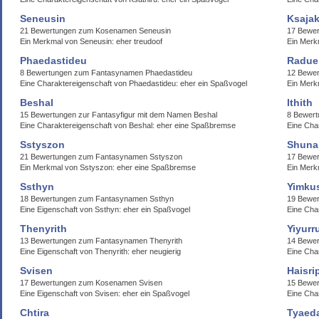
Seneusin
Ksajak
21 Bewertungen zum Kosenamen Seneusin
17 Bewer
Ein Merkmal von Seneusin: eher treudoof
Ein Merk
Phaedastideu
Radue
8 Bewertungen zum Fantasynamen Phaedastideu
12 Bewe
Eine Charaktereigenschaft von Phaedastideu: eher ein Spaßvogel
Ein Merk
Beshal
Ithith
15 Bewertungen zur Fantasyfigur mit dem Namen Beshal
8 Bewert
Eine Charaktereigenschaft von Beshal: eher eine Spaßbremse
Eine Char
Sstyszon
Shuna
21 Bewertungen zum Fantasynamen Sstyszon
17 Bewe
Ein Merkmal von Sstyszon: eher eine Spaßbremse
Ein Merk
Ssthyn
Yimku
18 Bewertungen zum Fantasynamen Ssthyn
19 Bewer
Eine Eigenschaft von Ssthyn: eher ein Spaßvogel
Eine Cha
Thenyrith
Yiyurr
13 Bewertungen zum Fantasynamen Thenyrith
14 Bewer
Eine Eigenschaft von Thenyrith: eher neugierig
Eine Cha
Svisen
Haisri
17 Bewertungen zum Kosenamen Svisen
15 Bewer
Eine Eigenschaft von Svisen: eher ein Spaßvogel
Eine Char
Chtira
Tyaed