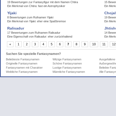
19 Bewertungen zur Fantasyfigur mit dem Namen Chtira
15 Bewe
Ein Merkmal von Chtira: fast ein Astrophysiker
Ein Merk
Yijaki
Chojal
8 Bewertungen zum Rufnamen Yijaki
19 Bewe
Ein Merkmal von Yijaki: eher eine Spaßbremse
Ein Merk
Ralisadur
Jhtish
17 Bewertungen zum Rufnamen Ralisadur
14 Bewer
Eine Eigenschaft von Ralisadur: eher zurückhaltend
Ein Merk
«
1
2
3
4
5
6
7
8
9
10
11
12
Suchen Sie spezielle Fantasynamen?
Beliebteste Fantasynamen
Witzige Fantasynamen
Ausgefallen
Originelle Fantasynamen
Schöne Fantasynamen
Außergewöhn
Fantasynamen mit Charakter
Lustige Fantasynamen
Beliebte Fa
Weibliche Fantasynamen
Männliche Fantasynamen
Alle Fantas