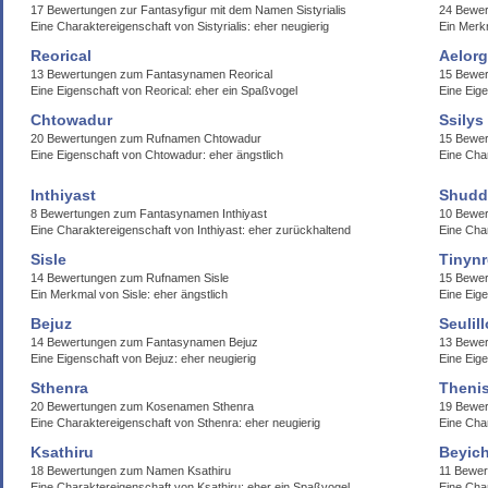
17 Bewertungen zur Fantasyfigur mit dem Namen Sistyrialis
24 Bewe
Eine Charaktereigenschaft von Sistyrialis: eher neugierig
Ein Merkm
Reorical
Aelor
13 Bewertungen zum Fantasynamen Reorical
15 Bewer
Eine Eigenschaft von Reorical: eher ein Spaßvogel
Eine Eige
Chtowadur
Ssilys
20 Bewertungen zum Rufnamen Chtowadur
15 Bewer
Eine Eigenschaft von Chtowadur: eher ängstlich
Eine Char
Inthiyast
Shudd
8 Bewertungen zum Fantasynamen Inthiyast
10 Bewe
Eine Charaktereigenschaft von Inthiyast: eher zurückhaltend
Eine Cha
Sisle
Tinyn
14 Bewertungen zum Rufnamen Sisle
15 Bewer
Ein Merkmal von Sisle: eher ängstlich
Eine Eige
Bejuz
Seulil
14 Bewertungen zum Fantasynamen Bejuz
13 Bewer
Eine Eigenschaft von Bejuz: eher neugierig
Eine Eige
Sthenra
Theni
20 Bewertungen zum Kosenamen Sthenra
19 Bewer
Eine Charaktereigenschaft von Sthenra: eher neugierig
Eine Cha
Ksathiru
Beyich
18 Bewertungen zum Namen Ksathiru
11 Bewer
Eine Charaktereigenschaft von Ksathiru: eher ein Spaßvogel
Eine Cha