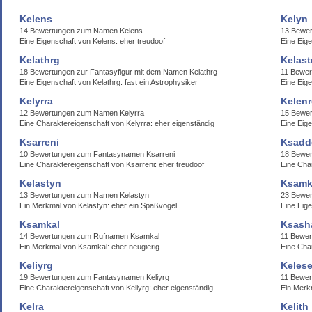
Kelens
Kelyn
14 Bewertungen zum Namen Kelens
13 Bewe
Eine Eigenschaft von Kelens: eher treudoof
Eine Eige
Kelathrg
Kelast
18 Bewertungen zur Fantasyfigur mit dem Namen Kelathrg
11 Bewer
Eine Eigenschaft von Kelathrg: fast ein Astrophysiker
Eine Eige
Kelyrra
Kelen
12 Bewertungen zum Namen Kelyrra
15 Bewer
Eine Charaktereigenschaft von Kelyrra: eher eigenständig
Eine Eig
Ksarreni
Ksadd
10 Bewertungen zum Fantasynamen Ksarreni
18 Bewer
Eine Charaktereigenschaft von Ksarreni: eher treudoof
Eine Cha
Kelastyn
Ksamk
13 Bewertungen zum Namen Kelastyn
23 Bewe
Ein Merkmal von Kelastyn: eher ein Spaßvogel
Eine Eig
Ksamkal
Ksash
14 Bewertungen zum Rufnamen Ksamkal
11 Bewe
Ein Merkmal von Ksamkal: eher neugierig
Eine Char
Keliyrg
Keles
19 Bewertungen zum Fantasynamen Keliyrg
11 Bewe
Eine Charaktereigenschaft von Keliyrg: eher eigenständig
Ein Merk
Kelra
Kelith