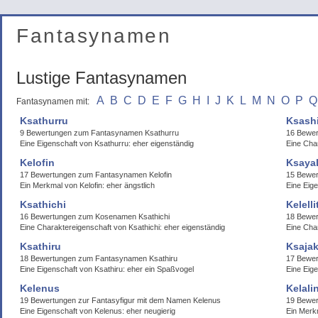
Fantasynamen
Lustige Fantasynamen
A
B
C
D
E
F
G
H
I
J
K
L
M
N
O
P
Q
Fantasynamen mit:
Ksathurru
Ksash
9 Bewertungen zum Fantasynamen Ksathurru
16 Bewer
Eine Eigenschaft von Ksathurru: eher eigenständig
Eine Char
Kelofin
Ksaya
17 Bewertungen zum Fantasynamen Kelofin
15 Bewe
Ein Merkmal von Kelofin: eher ängstlich
Eine Eige
Ksathichi
Kelelli
16 Bewertungen zum Kosenamen Ksathichi
18 Bewer
Eine Charaktereigenschaft von Ksathichi: eher eigenständig
Eine Char
Ksathiru
Ksajak
18 Bewertungen zum Fantasynamen Ksathiru
17 Bewer
Eine Eigenschaft von Ksathiru: eher ein Spaßvogel
Eine Eige
Kelenus
Kelali
19 Bewertungen zur Fantasyfigur mit dem Namen Kelenus
19 Bewer
Eine Eigenschaft von Kelenus: eher neugierig
Ein Merkm