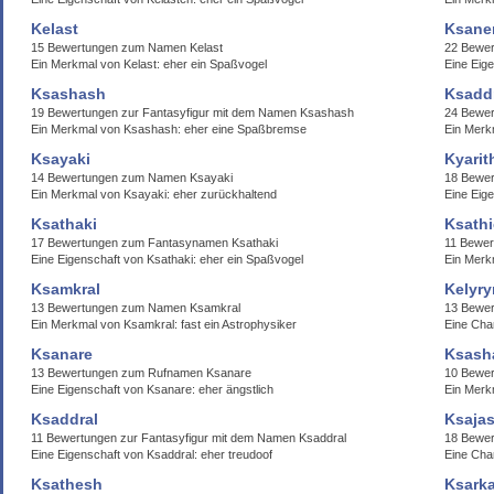
Kelast
Ksane
15 Bewertungen zum Namen Kelast
22 Bewe
Ein Merkmal von Kelast: eher ein Spaßvogel
Eine Eige
Ksashash
Ksadd
19 Bewertungen zur Fantasyfigur mit dem Namen Ksashash
24 Bewe
Ein Merkmal von Ksashash: eher eine Spaßbremse
Ein Merk
Ksayaki
Kyarit
14 Bewertungen zum Namen Ksayaki
18 Bewer
Ein Merkmal von Ksayaki: eher zurückhaltend
Eine Eige
Ksathaki
Ksathi
17 Bewertungen zum Fantasynamen Ksathaki
11 Bewer
Eine Eigenschaft von Ksathaki: eher ein Spaßvogel
Ein Merkm
Ksamkral
Kelyry
13 Bewertungen zum Namen Ksamkral
13 Bewe
Ein Merkmal von Ksamkral: fast ein Astrophysiker
Eine Cha
Ksanare
Ksash
13 Bewertungen zum Rufnamen Ksanare
10 Bewer
Eine Eigenschaft von Ksanare: eher ängstlich
Ein Merk
Ksaddral
Ksaja
11 Bewertungen zur Fantasyfigur mit dem Namen Ksaddral
18 Bewer
Eine Eigenschaft von Ksaddral: eher treudoof
Eine Cha
Ksathesh
Ksarka