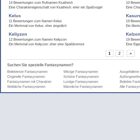
14 Bewertungen zum Rufnamen Ksathesh
10 Bewe
Eine Charaktereigenschaft von Ksathesh: eher ein Spaßvogel
Eine Cha
Kelus
Kasurs
11 Bewertungen zum Namen Kelus
19 Bewer
Ein Merkmal von Kelus: eher ängstlich
Ein Merkm
Keliyzon
Kelzo
12 Bewertungen zum Namen Keliyzon
19 Bewer
Ein Merkmal von Keliyzon: eher eine Spaßbremse
Eine Eige
1
2
»
Suchen Sie spezielle Fantasynamen?
Beliebteste Fantasynamen
Witzige Fantasynamen
Ausgefallen
Originelle Fantasynamen
Schöne Fantasynamen
Außergewöhn
Fantasynamen mit Charakter
Lustige Fantasynamen
Beliebte Fa
Weibliche Fantasynamen
Männliche Fantasynamen
Alle Fantas