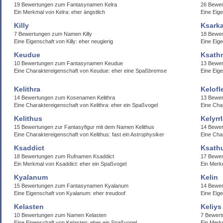
19 Bewertungen zum Fantasynamen Kelra
26 Bewer
Ein Merkmal von Kelra: eher ängstlich
Eine Eige
Killy
Ksark
7 Bewertungen zum Namen Killy
18 Bewe
Eine Eigenschaft von Killy: eher neugierig
Eine Eige
Keudue
Ksath
10 Bewertungen zum Fantasynamen Keudue
13 Bewer
Eine Charaktereigenschaft von Keudue: eher eine Spaßbremse
Eine Eige
Kelithra
Kelofl
14 Bewertungen zum Kosenamen Kelithra
13 Bewer
Eine Charaktereigenschaft von Kelithra: eher ein Spaßvogel
Eine Cha
Kelithus
Kelyrr
15 Bewertungen zur Fantasyfigur mit dem Namen Kelithus
14 Bewer
Eine Charaktereigenschaft von Kelithus: fast ein Astrophysiker
Eine Char
Ksaddict
Ksath
18 Bewertungen zum Rufnamen Ksaddict
17 Bewe
Ein Merkmal von Ksaddict: eher ein Spaßvogel
Ein Merk
Kyalanum
Kelin
15 Bewertungen zum Fantasynamen Kyalanum
14 Bewer
Eine Eigenschaft von Kyalanum: eher treudoof
Eine Eig
Kelasten
Keliys
10 Bewertungen zum Namen Kelasten
7 Bewert
Eine Eigenschaft von Kelasten: eher ein Spaßvogel
Ein Merkm