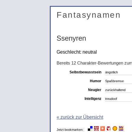
Fantasynamen
Ssenyren
Geschlecht: neutral
Bereits 12 Charakter-Bewertungen z
Selbstbewusstsein
ängstlich
Humor
Spaßbremse
Neugier
zurückhaltend
Intelligenz
treudoof
« zurück zur Übersicht
Jetzt bookmarken: