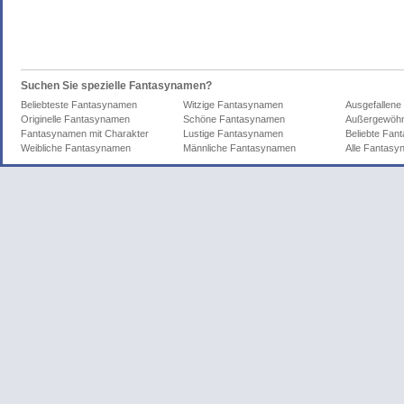
Suchen Sie spezielle Fantasynamen?
Beliebteste Fantasynamen
Witzige Fantasynamen
Ausgefallen
Originelle Fantasynamen
Schöne Fantasynamen
Außergewöhn
Fantasynamen mit Charakter
Lustige Fantasynamen
Beliebte Fa
Weibliche Fantasynamen
Männliche Fantasynamen
Alle Fantas