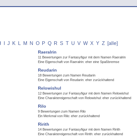
H
I
J
K
L
M
N
O
P
Q
R
S
T
U
V
W
X
Y
Z
[alle]
Raeralrin
11 Bewertungen zur Fantasyfigur mit dem Namen Raeralrin
Eine Eigenschaft von Raeralrin: eher eine Spaßbremse
Reudarin
18 Bewertungen zum Namen Reudarin
Eine Eigenschaft von Reudarin: eher zurückhaltend
Relowishul
12 Bewertungen zur Fantasyfigur mit dem Namen Relowishul
Eine Charaktereigenschaft von Relowishul: eher zurückhaltend
Rilo
9 Bewertungen zum Namen Rilo
Ein Merkmal von Rilo: eher zurückhaltend
Ririth
14 Bewertungen zur Fantasyfigur mit dem Namen Ririth
Eine Charaktereigenschaft von Ririth: eher zurückhaltend