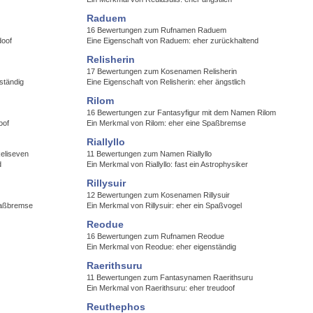
Raduem
16 Bewertungen zum Rufnamen Raduem
doof
Eine Eigenschaft von Raduem: eher zurückhaltend
Relisherin
17 Bewertungen zum Kosenamen Relisherin
ständig
Eine Eigenschaft von Relisherin: eher ängstlich
Rilom
16 Bewertungen zur Fantasyfigur mit dem Namen Rilom
oof
Ein Merkmal von Rilom: eher eine Spaßbremse
Riallyllo
eliseven
11 Bewertungen zum Namen Riallyllo
d
Ein Merkmal von Riallyllo: fast ein Astrophysiker
Rillysuir
12 Bewertungen zum Kosenamen Rillysuir
Spaßbremse
Ein Merkmal von Rillysuir: eher ein Spaßvogel
Reodue
16 Bewertungen zum Rufnamen Reodue
Ein Merkmal von Reodue: eher eigenständig
Raerithsuru
11 Bewertungen zum Fantasynamen Raerithsuru
Ein Merkmal von Raerithsuru: eher treudoof
Reuthephos