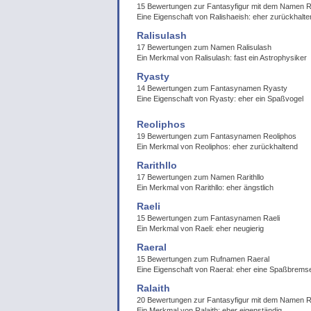
15 Bewertungen zur Fantasyfigur mit dem Namen R
Eine Eigenschaft von Ralishaeish: eher zurückhalte
Ralisulash
17 Bewertungen zum Namen Ralisulash
Ein Merkmal von Ralisulash: fast ein Astrophysiker
Ryasty
14 Bewertungen zum Fantasynamen Ryasty
Eine Eigenschaft von Ryasty: eher ein Spaßvogel
Reoliphos
19 Bewertungen zum Fantasynamen Reoliphos
Ein Merkmal von Reoliphos: eher zurückhaltend
Rarithllo
17 Bewertungen zum Namen Rarithllo
Ein Merkmal von Rarithllo: eher ängstlich
Raeli
15 Bewertungen zum Fantasynamen Raeli
Ein Merkmal von Raeli: eher neugierig
Raeral
15 Bewertungen zum Rufnamen Raeral
Eine Eigenschaft von Raeral: eher eine Spaßbrems
Ralaith
20 Bewertungen zur Fantasyfigur mit dem Namen Ra
Ein Merkmal von Ralaith: eher eigenständig