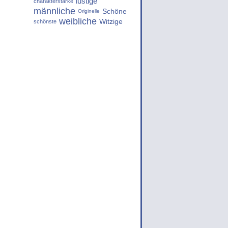
lustige
charakterstarke
männliche
Schöne
Originelle
weibliche
Witzige
schönste