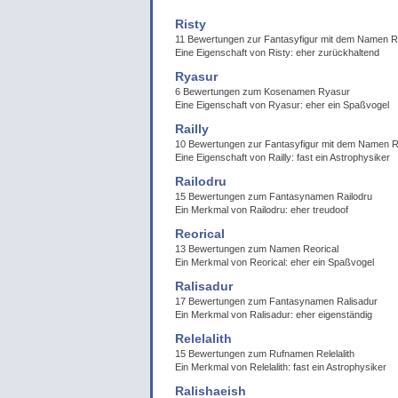
Risty
11 Bewertungen zur Fantasyfigur mit dem Namen R
Eine Eigenschaft von Risty: eher zurückhaltend
Ryasur
6 Bewertungen zum Kosenamen Ryasur
Eine Eigenschaft von Ryasur: eher ein Spaßvogel
Railly
10 Bewertungen zur Fantasyfigur mit dem Namen Ra
Eine Eigenschaft von Railly: fast ein Astrophysiker
Railodru
15 Bewertungen zum Fantasynamen Railodru
Ein Merkmal von Railodru: eher treudoof
Reorical
13 Bewertungen zum Namen Reorical
Ein Merkmal von Reorical: eher ein Spaßvogel
Ralisadur
17 Bewertungen zum Fantasynamen Ralisadur
Ein Merkmal von Ralisadur: eher eigenständig
Relelalith
15 Bewertungen zum Rufnamen Relelalith
Ein Merkmal von Relelalith: fast ein Astrophysiker
Ralishaeish