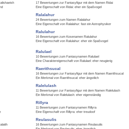
alishaeish
17 Bewertungen zur Fantasyfigur mit dem Namen Ridai
nd
Eine Eigenschaft von Ridai: eher ein Spaßvogel
Ralalahur
24 Bewertungen zum Namen Ralalahur
Eine Eigenschaft von Ralalahur: fast ein Astrophysiker
Ralulahur
16 Bewertungen zum Kosenamen Ralulahur
Eine Eigenschaft von Ralulahur: eher ein Spaßvogel
Ralulael
10 Bewertungen zum Fantasynamen Ralulael
Eine Charaktereigenschaft von Ralulael: eher neugierig
Raerithsucal
16 Bewertungen zur Fantasyfigur mit dem Namen Raerithsucal
Ein Merkmal von Raerithsucal: eher ängstlich
Ralelulash
11 Bewertungen zur Fantasyfigur mit dem Namen Ralelulash
Ein Merkmal von Ralelulash: eher eigenständig
Rillyra
11 Bewertungen zum Fantasynamen Rillyra
e
Eine Eigenschaft von Rillyra: eher treudoof
Reulasulis
laith
16 Bewertungen zum Fantasynamen Reulasulis
Ein Merkmal von Reulasulis: eher ängstlich