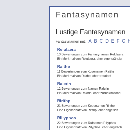
Fantasynamen
Lustige Fantasynamen
A
B
C
D
E
F
G
Fantasynamen mit:
Relulaera
13 Bewertungen zum Fantasynamen Relulaera
Ein Merkmal von Relulaera: eher eigenständig
Raithe
11 Bewertungen zum Kosenamen Raithe
Ein Merkmal von Raithe: eher treudoof
Ralerin
12 Bewertungen zum Namen Ralerin
Ein Merkmal von Ralerin: eher zurückhaltend
Ririthp
21 Bewertungen zum Kosenamen Ririthp
Eine Eigenschaft von Ririthp: eher ängstlich
Rillyphos
22 Bewertungen zum Rufnamen Rillyphos
Eine Eigenschaft von Rillyphos: eher ängstlich