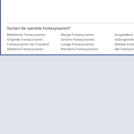
Suchen Sie spezielle Fantasynamen?
Beliebteste Fantasynamen
Witzige Fantasynamen
Ausgefallen
Originelle Fantasynamen
Schöne Fantasynamen
Außergewöhn
Fantasynamen mit Charakter
Lustige Fantasynamen
Beliebte Fa
Weibliche Fantasynamen
Männliche Fantasynamen
Alle Fantas