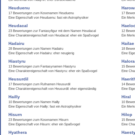
Heuduenu
Harow
17 Bewertungen zum Kosenamen Heuduenu
17 Bewe
Eine Eigenschaft von Heuduenu: fast ein Astrophysiker
Ein Merk
Heudacal
Haelo
23 Bewertungen zur Fantasyfigur mit dem Namen Heudacal
12 Bewe
Eine Charaktereigenschaft von Heudacal: eher ein Spaßvogel
Ein Merk
Hadairu
Hailae
28 Bewertungen zum Namen Hadairu
18 Bewer
Eine Eigenschaft von Hadairu: eher neugierig
Eine Eige
Hiastyru
Halora
13 Bewertungen zum Fantasynamen Hiastyru
15 Bewe
Eine Charaktereigenschaft von Hiastyru: eher ein Spaßvogel
Eine Cha
Heusurdil
Haeri
17 Bewertungen zum Rufnamen Heusurdil
14 Bewe
Eine Charaktereigenschaft von Heusurdil: eher eigenständig
Eine Eige
Hailly
Hiral
10 Bewertungen zum Namen Hailly
10 Bewer
Eine Eigenschaft von Hailly: fast ein Astrophysiker
Ein Merkm
Hisurn
Hilop
23 Bewertungen zum Kosenamen Hisurn
15 Bewer
Eine Eigenschaft von Hisurn: eher ein Spaßvogel
Eine Cha
Hyathera
Haest