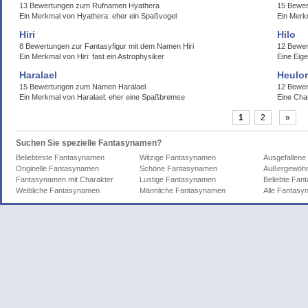
13 Bewertungen zum Rufnamen Hyathera
15 Bewe
Ein Merkmal von Hyathera: eher ein Spaßvogel
Ein Merk
Hiri
Hilo
8 Bewertungen zur Fantasyfigur mit dem Namen Hiri
12 Bewer
Ein Merkmal von Hiri: fast ein Astrophysiker
Eine Eige
Haralael
Heulo
15 Bewertungen zum Namen Haralael
12 Bewe
Ein Merkmal von Haralael: eher eine Spaßbremse
Eine Cha
1
2
»
Suchen Sie spezielle Fantasynamen?
Beliebteste Fantasynamen
Witzige Fantasynamen
Ausgefallen
Originelle Fantasynamen
Schöne Fantasynamen
Außergewöhn
Fantasynamen mit Charakter
Lustige Fantasynamen
Beliebte Fa
Weibliche Fantasynamen
Männliche Fantasynamen
Alle Fantas