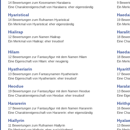
14 Bewertungen zum Kosenamen Haralaera
9 Bewer
Eine Charaktereigenschaft von Haralaera: eher eigenständig
Ein Merk
Hyaristical
Haeda
14 Bewertungen zum Rufnamen Hyaristical
19 Bewe
Ein Merkmal von Hyaristical: eher eigenständig
Ein Merk
Hialirap
Harali
12 Bewertungen zum Namen Hialirap
18 Bewer
Ein Merkmal von Hialirap: eher treudoof
Eine Char
Hilam
Haedar
12 Bewertungen zur Fantasyfigur mit dem Namen Hilam
18 Bewe
Eine Eigenschaft von Hilam: eher neugierig
Ein Merk
Hyatheriarin
Hyarit
13 Bewertungen zum Fantasynamen Hyatheriarin
17 Bewer
Eine Eigenschaft von Hyatheriarin: eher treudoof
Eine Char
Heodue
Harala
19 Bewertungen zur Fantasyfigur mit dem Namen Heodue
13 Bewer
Eine Charaktereigenschaft von Heodue: eher treudoof
Eine Eige
Hararerin
Hirith
17 Bewertungen zur Fantasyfigur mit dem Namen Hararerin
16 Bewer
Eine Charaktereigenschaft von Hararerin: eher eigenständig
Eine Char
Hiallyrin
Hyalae
11 Bewertungen zum Rufnamen Hiallyrin
13 Bewer
Ein Merkmal von Hiallyrin: eher zurückhaltend
Ein Merk