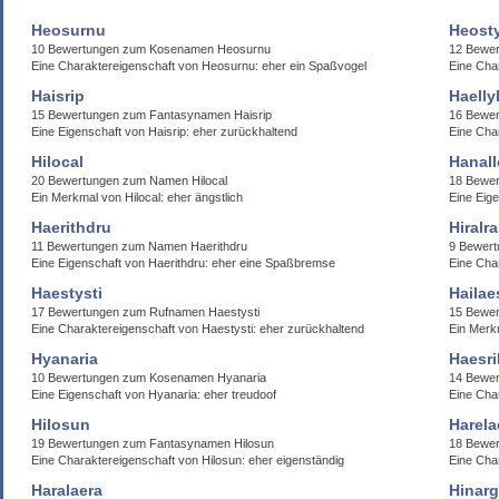
Heosurnu
Heost
10 Bewertungen zum Kosenamen Heosurnu
12 Bewe
Eine Charaktereigenschaft von Heosurnu: eher ein Spaßvogel
Eine Cha
Haisrip
Haelly
15 Bewertungen zum Fantasynamen Haisrip
16 Bewer
Eine Eigenschaft von Haisrip: eher zurückhaltend
Eine Char
Hilocal
Hanal
20 Bewertungen zum Namen Hilocal
18 Bewer
Ein Merkmal von Hilocal: eher ängstlich
Eine Eig
Haerithdru
Hiralra
11 Bewertungen zum Namen Haerithdru
9 Bewert
Eine Eigenschaft von Haerithdru: eher eine Spaßbremse
Eine Char
Haestysti
Hailae
17 Bewertungen zum Rufnamen Haestysti
15 Bewer
Eine Charaktereigenschaft von Haestysti: eher zurückhaltend
Ein Merkm
Hyanaria
Haesri
10 Bewertungen zum Kosenamen Hyanaria
14 Bewer
Eine Eigenschaft von Hyanaria: eher treudoof
Eine Char
Hilosun
Harela
19 Bewertungen zum Fantasynamen Hilosun
18 Bewer
Eine Charaktereigenschaft von Hilosun: eher eigenständig
Eine Cha
Haralaera
Hinar