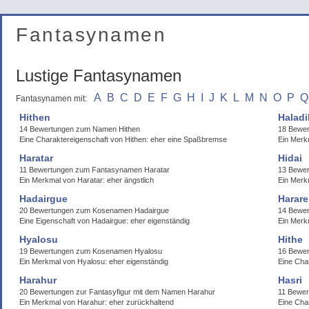
Fantasynamen
Lustige Fantasynamen
A
B
C
D
E
F
G
H
I
J
K
L
M
N
O
P
Q
Fantasynamen mit:
Hithen
Haladi
14 Bewertungen zum Namen Hithen
18 Bewer
Eine Charaktereigenschaft von Hithen: eher eine Spaßbremse
Ein Merkm
Haratar
Hidai
11 Bewertungen zum Fantasynamen Haratar
13 Bewer
Ein Merkmal von Haratar: eher ängstlich
Ein Merkm
Hadairgue
Harar
20 Bewertungen zum Kosenamen Hadairgue
14 Bewe
Eine Eigenschaft von Hadairgue: eher eigenständig
Ein Merkm
Hyalosu
Hithe
19 Bewertungen zum Kosenamen Hyalosu
16 Bewer
Ein Merkmal von Hyalosu: eher eigenständig
Eine Char
Harahur
Hasri
20 Bewertungen zur Fantasyfigur mit dem Namen Harahur
11 Bewer
Ein Merkmal von Harahur: eher zurückhaltend
Eine Cha