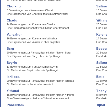
Chorkiru
Ssilis
8 Bewertungen zum Kosenamen Chorkiru
15 Bewer
Eine Eigenschaft von Chorkiru: fast ein Astrophysiker
Eine Char
Chadur
Yithar
14 Bewertungen zum Kosenamen Chadur
20 Bewer
Eine Charaktereigenschaft von Chadur: eher treudoof
Eine Eig
Valisahur
Kelen
16 Bewertungen zum Kosenamen Valisahur
14 Bewe
Eine Eigenschaft von Valisahur: eher ängstlich
Eine Cha
Ssrg
Bessyr
20 Bewertungen zur Fantasyfigur mit dem Namen Ssrg
20 Bewer
Eine Eigenschaft von Ssrg: eher ein Spaßvogel
Ein Merk
Svyrin
Ssilas
13 Bewertungen zum Fantasynamen Svyrin
19 Bewer
Ein Merkmal von Svyrin: eher ein Spaßvogel
Eine Char
Isrillocal
Estle
20 Bewertungen zur Fantasyfigur mit dem Namen Isrillocal
11 Bewer
Ein Merkmal von Isrillocal: eher treudoof
Eine Char
Yithural
Theny
16 Bewertungen zur Fantasyfigur mit dem Namen Yithural
8 Bewer
Eine Charaktereigenschaft von Yithural: eher treudoof
Ein Merk
Phaeliriam
Yijnai