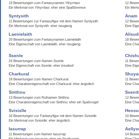
19 Bewertungen zum Fantasynamen Ythyrrlast
12 Bewe
Ein Merkmal von Ythyrrlast: eher eine Spaßbremse
Ein Merk
Syntysith
Anam
11 Bewertungen zur Fantasyfigur mit dem Namen Syntysith
12 Bewe
Ein Merkmal von Syntysith: eher neugierig
Eine Eig
Laenielaith
Alisud
20 Bewertungen zum Fantasynamen Laenielaith
18 Bewer
Eine Eigenschaft von Laenielaith: eher neugierig
Eine Char
Ssenle
Chishu
24 Bewertungen zum Namen Ssenle
11 Bewer
Eine Eigenschaft von Ssenle: eher treudoof
Eine Eige
Charkural
Shuyar
18 Bewertungen zum Namen Charkural
11 Bewe
Eine Charaktereigenschaft von Charkural: eher ängstlich
Eine Cha
Sirithnu
Sseni
13 Bewertungen zum Rufnamen Sirithnu
12 Bewer
Eine Charaktereigenschaft von Sirithnu: eher ein Spaßvogel
Eine Cha
Svisislle
Heosu
16 Bewertungen zur Fantasyfigur mit dem Namen Svisislle
10 Bewer
Ein Merkmal von Svisislle: eher ängstlich
Eine Cha
Iasurrap
Aellys
11 Bewertungen zum Namen Iasurrap
14 Bewer
Ein Merkmal von Iasurrap: eher ein Spaßvogel
Eine Char