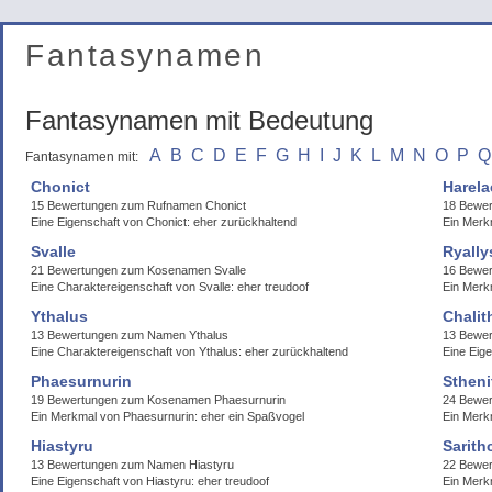
Fantasynamen
Fantasynamen mit Bedeutung
A
B
C
D
E
F
G
H
I
J
K
L
M
N
O
P
Q
Fantasynamen mit:
Chonict
Harela
15 Bewertungen zum Rufnamen Chonict
18 Bewer
Eine Eigenschaft von Chonict: eher zurückhaltend
Ein Merk
Svalle
Ryally
21 Bewertungen zum Kosenamen Svalle
16 Bewer
Eine Charaktereigenschaft von Svalle: eher treudoof
Ein Merkm
Ythalus
Chalit
13 Bewertungen zum Namen Ythalus
13 Bewer
Eine Charaktereigenschaft von Ythalus: eher zurückhaltend
Eine Eige
Phaesurnurin
Stheni
19 Bewertungen zum Kosenamen Phaesurnurin
24 Bewer
Ein Merkmal von Phaesurnurin: eher ein Spaßvogel
Ein Merkm
Hiastyru
Sarith
13 Bewertungen zum Namen Hiastyru
22 Bewer
Eine Eigenschaft von Hiastyru: eher treudoof
Ein Merk