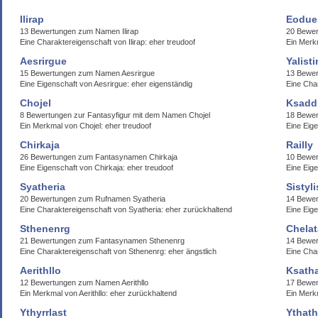
Ilirap
Eodue
13 Bewertungen zum Namen Ilirap
20 Bewer
Eine Charaktereigenschaft von Ilirap: eher treudoof
Ein Merk
Aesrirgue
Yalisti
15 Bewertungen zum Namen Aesrirgue
13 Bewer
Eine Eigenschaft von Aesrirgue: eher eigenständig
Eine Char
Chojel
Ksadd
8 Bewertungen zur Fantasyfigur mit dem Namen Chojel
18 Bewe
Ein Merkmal von Chojel: eher treudoof
Eine Eige
Chirkaja
Railly
26 Bewertungen zum Fantasynamen Chirkaja
10 Bewer
Eine Eigenschaft von Chirkaja: eher treudoof
Eine Eige
Syatheria
Sistyli
20 Bewertungen zum Rufnamen Syatheria
14 Bewer
Eine Charaktereigenschaft von Syatheria: eher zurückhaltend
Eine Eige
Sthenenrg
Chelat
21 Bewertungen zum Fantasynamen Sthenenrg
14 Bewer
Eine Charaktereigenschaft von Sthenenrg: eher ängstlich
Eine Cha
Aerithllo
Ksatha
12 Bewertungen zum Namen Aerithllo
17 Bewe
Ein Merkmal von Aerithllo: eher zurückhaltend
Ein Merk
Ythyrrlast
Ythat