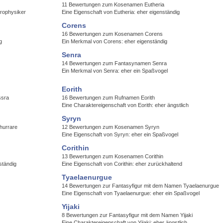
11 Bewertungen zum Kosenamen Eutheria
trophysiker
Eine Eigenschaft von Eutheria: eher eigenständig
Corens
16 Bewertungen zum Kosenamen Corens
g
Ein Merkmal von Corens: eher eigenständig
Senra
14 Bewertungen zum Fantasynamen Senra
Ein Merkmal von Senra: eher ein Spaßvogel
Eorith
ssra
16 Bewertungen zum Rufnamen Eorith
Eine Charaktereigenschaft von Eorith: eher ängstlich
Syryn
hurrare
12 Bewertungen zum Kosenamen Syryn
Eine Eigenschaft von Syryn: eher ein Spaßvogel
Corithin
13 Bewertungen zum Kosenamen Corithin
ständig
Eine Eigenschaft von Corithin: eher zurückhaltend
Tyaelaenurgue
14 Bewertungen zur Fantasyfigur mit dem Namen Tyaelaenurgue
Eine Eigenschaft von Tyaelaenurgue: eher ein Spaßvogel
Yijaki
8 Bewertungen zur Fantasyfigur mit dem Namen Yijaki
Eine Charaktereigenschaft von Yijaki: eher ängstlich