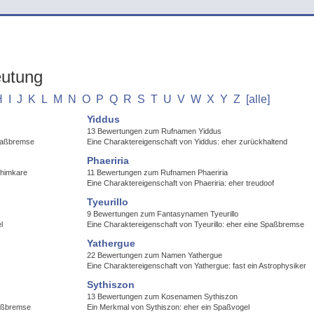
eutung
H
I
J
K
L
M
N
O
P
Q
R
S
T
U
V
W
X
Y
Z
[alle]
Yiddus
13 Bewertungen zum Rufnamen Yiddus
Spaßbremse
Eine Charaktereigenschaft von Yiddus: eher zurückhaltend
Phaeriria
Chimkare
11 Bewertungen zum Rufnamen Phaeriria
Eine Charaktereigenschaft von Phaeriria: eher treudoof
Tyeurillo
9 Bewertungen zum Fantasynamen Tyeurillo
l
Eine Charaktereigenschaft von Tyeurillo: eher eine Spaßbremse
Yathergue
22 Bewertungen zum Namen Yathergue
Eine Charaktereigenschaft von Yathergue: fast ein Astrophysiker
Sythiszon
13 Bewertungen zum Kosenamen Sythiszon
paßbremse
Ein Merkmal von Sythiszon: eher ein Spaßvogel