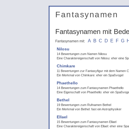
Fantasynamen
Fantasynamen mit Bed
A
B
C
D
E
F
G
Fantasynamen mit:
Nilosu
14 Bewertungen zum Namen Nilosu
Eine Charaktereigenschaft von Nilosu: eher eine 
Chimkare
11 Bewertungen zur Fantasyfigur mit dem Namen 
Ein Merkmal von Chimkare: eher ein Spaßvogel
Phaethello
14 Bewertungen zum Fantasynamen Phaethello
Eine Eigenschaft von Phaethello: eher ein Spaßvoge
Bethel
19 Bewertungen zum Rufnamen Bethel
Ein Merkmal von Bethel: fast ein Astrophysiker
Ellael
15 Bewertungen zum Fantasynamen Ellael
Eine Charaktereigenschaft von Ellael: eher eine S