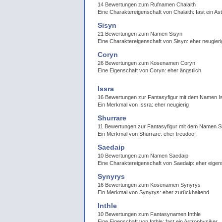
14 Bewertungen zum Rufnamen Chalaith
Eine Charaktereigenschaft von Chalaith: fast ein As
Sisyn
21 Bewertungen zum Namen Sisyn
Eine Charaktereigenschaft von Sisyn: eher neugieri
Coryn
26 Bewertungen zum Kosenamen Coryn
Eine Eigenschaft von Coryn: eher ängstlich
Issra
16 Bewertungen zur Fantasyfigur mit dem Namen I
Ein Merkmal von Issra: eher neugierig
Shurrare
11 Bewertungen zur Fantasyfigur mit dem Namen S
Ein Merkmal von Shurrare: eher treudoof
Saedaip
10 Bewertungen zum Namen Saedaip
Eine Charaktereigenschaft von Saedaip: eher eigen
Synyrys
16 Bewertungen zum Kosenamen Synyrys
Ein Merkmal von Synyrys: eher zurückhaltend
Inthle
10 Bewertungen zum Fantasynamen Inthle
Eine Eigenschaft von Inthle: fast ein Astrophysiker