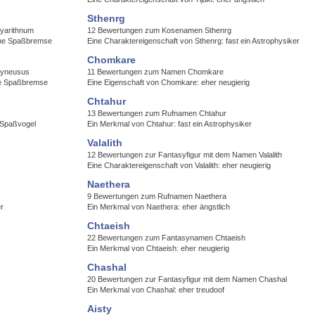
Sthenrg
yarithnum
12 Bewertungen zum Kosenamen Sthenrg
eine Spaßbremse
Eine Charaktereigenschaft von Sthenrg: fast ein Astrophysiker
Chomkare
Syneusus
11 Bewertungen zum Namen Chomkare
ne Spaßbremse
Eine Eigenschaft von Chomkare: eher neugierig
Chtahur
13 Bewertungen zum Rufnamen Chtahur
n Spaßvogel
Ein Merkmal von Chtahur: fast ein Astrophysiker
Valalith
12 Bewertungen zur Fantasyfigur mit dem Namen Valalith
Eine Charaktereigenschaft von Valalith: eher neugierig
Naethera
9 Bewertungen zum Rufnamen Naethera
er
Ein Merkmal von Naethera: eher ängstlich
Chtaeish
22 Bewertungen zum Fantasynamen Chtaeish
Ein Merkmal von Chtaeish: eher neugierig
Chashal
20 Bewertungen zur Fantasyfigur mit dem Namen Chashal
Ein Merkmal von Chashal: eher treudoof
Aisty