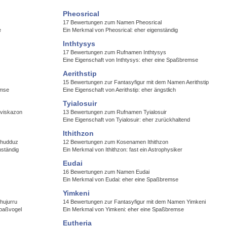
Pheosrical
17 Bewertungen zum Namen Pheosrical
e
Ein Merkmal von Pheosrical: eher eigenständig
Inthtysys
17 Bewertungen zum Rufnamen Inthtysys
Eine Eigenschaft von Inthtysys: eher eine Spaßbremse
Aerithstip
15 Bewertungen zur Fantasyfigur mit dem Namen Aerithstip
emse
Eine Eigenschaft von Aerithstip: eher ängstlich
Tyialosuir
Sviskazon
13 Bewertungen zum Rufnamen Tyialosuir
Eine Eigenschaft von Tyialosuir: eher zurückhaltend
Ithithzon
Shudduz
12 Bewertungen zum Kosenamen Ithithzon
nständig
Ein Merkmal von Ithithzon: fast ein Astrophysiker
Eudai
16 Bewertungen zum Namen Eudai
Ein Merkmal von Eudai: eher eine Spaßbremse
Yimkeni
hujurru
14 Bewertungen zur Fantasyfigur mit dem Namen Yimkeni
Spaßvogel
Ein Merkmal von Yimkeni: eher eine Spaßbremse
Eutheria