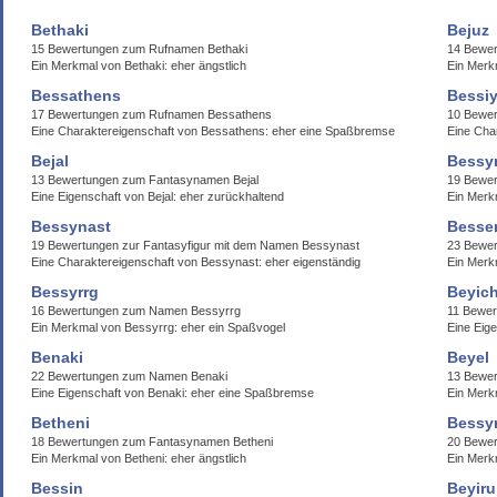
Bethaki
Bejuz
15 Bewertungen zum Rufnamen Bethaki
14 Bewe
Ein Merkmal von Bethaki: eher ängstlich
Ein Merk
Bessathens
Bessi
17 Bewertungen zum Rufnamen Bessathens
10 Bewe
Eine Charaktereigenschaft von Bessathens: eher eine Spaßbremse
Eine Cha
Bejal
Bessy
13 Bewertungen zum Fantasynamen Bejal
19 Bewe
Eine Eigenschaft von Bejal: eher zurückhaltend
Ein Merk
Bessynast
Besse
19 Bewertungen zur Fantasyfigur mit dem Namen Bessynast
23 Bewe
Eine Charaktereigenschaft von Bessynast: eher eigenständig
Ein Merk
Bessyrrg
Beyich
16 Bewertungen zum Namen Bessyrrg
11 Bewer
Ein Merkmal von Bessyrrg: eher ein Spaßvogel
Eine Eige
Benaki
Beyel
22 Bewertungen zum Namen Benaki
13 Bewe
Eine Eigenschaft von Benaki: eher eine Spaßbremse
Ein Merk
Betheni
Bessyr
18 Bewertungen zum Fantasynamen Betheni
20 Bewe
Ein Merkmal von Betheni: eher ängstlich
Ein Merk
Bessin
Beyiru