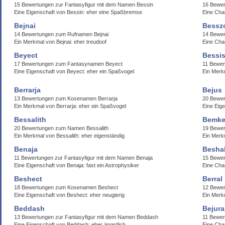
15 Bewertungen zur Fantasyfigur mit dem Namen Bessin
16 Bewe
Eine Eigenschaft von Bessin: eher eine Spaßbremse
Eine Char
Bejnai
Bessz
14 Bewertungen zum Rufnamen Bejnai
14 Bewe
Ein Merkmal von Bejnai: eher treudoof
Eine Cha
Beyect
Bessis
17 Bewertungen zum Fantasynamen Beyect
11 Bewer
Eine Eigenschaft von Beyect: eher ein Spaßvogel
Ein Merk
Berrarja
Bejus
13 Bewertungen zum Kosenamen Berrarja
20 Bewe
Ein Merkmal von Berrarja: eher ein Spaßvogel
Eine Eige
Bessalith
Bemke
20 Bewertungen zum Namen Bessalith
19 Bewe
Ein Merkmal von Bessalith: eher eigenständig
Ein Merk
Benaja
Besha
11 Bewertungen zur Fantasyfigur mit dem Namen Benaja
15 Bewe
Eine Eigenschaft von Benaja: fast ein Astrophysiker
Eine Char
Beshect
Berral
18 Bewertungen zum Kosenamen Beshect
12 Bewer
Eine Eigenschaft von Beshect: eher neugierig
Ein Merk
Beddash
Bejura
13 Bewertungen zur Fantasyfigur mit dem Namen Beddash
11 Bewer
Eine Eigenschaft von Beddash: eher ängstlich
Eine Cha