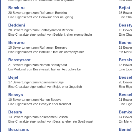
Bemkiru
Bejict
20 Bewertungen zum Rufnamen Bemkiru
15 Bewer
Eine Eigenschaft von Bemkiru: eher neugierig
Eine Char
Beddeni
Besst
20 Bewertungen zum Fantasynamen Beddeni
13 Bewe
Eine Charaktereigenschaft von Beddeni: eher eigenständig
Eine Cha
Berrurru
Beshe
10 Bewertungen zum Rufnamen Berrurru
19 Bewe
Eine Eigenschaft von Berrurru: fast ein Astrophysiker
Ein Merk
Besstysast
Bessis
21 Bewertungen zum Namen Besstysast
13 Bewer
Ein Merkmal von Besstysast: fast ein Astrophysiker
Eine Eige
Bejel
Bessel
17 Bewertungen zum Kosenamen Bejel
20 Bewe
Eine Charaktereigenschaft von Bejel: eher ängstlich
Eine Eig
Bessys
Bessel
10 Bewertungen zum Namen Bessys
21 Bewer
Eine Eigenschaft von Bessys: eher treudoof
Eine Eige
Bessra
Bemke
13 Bewertungen zum Kosenamen Bessra
14 Bewer
Eine Charaktereigenschaft von Bessra: eher ein Spaßvogel
Ein Merk
Bessisens
Benich