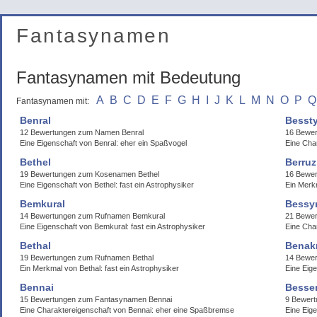
Fantasynamen
Fantasynamen mit Bedeutung
A
B
C
D
E
F
G
H
I
J
K
L
M
N
O
P
Q
Fantasynamen mit:
Benral
Besst
12 Bewertungen zum Namen Benral
16 Bewe
Eine Eigenschaft von Benral: eher ein Spaßvogel
Eine Cha
Bethel
Berruz
19 Bewertungen zum Kosenamen Bethel
16 Bewe
Eine Eigenschaft von Bethel: fast ein Astrophysiker
Ein Merk
Bemkural
Bessy
14 Bewertungen zum Rufnamen Bemkural
21 Bewe
Eine Eigenschaft von Bemkural: fast ein Astrophysiker
Eine Cha
Bethal
Benak
19 Bewertungen zum Rufnamen Bethal
14 Bewe
Ein Merkmal von Bethal: fast ein Astrophysiker
Eine Eig
Bennai
Besse
15 Bewertungen zum Fantasynamen Bennai
9 Bewert
Eine Charaktereigenschaft von Bennai: eher eine Spaßbremse
Eine Eig