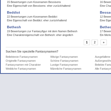
15 Bewertungen zum Kosenamen Bessisens
16 Bewer
Eine Eigenschaft von Bessisens: eher zurückhaltend
Eine Cha
Beddict
Bessas
22 Bewertungen zum Kosenamen Beddict
12 Bewe
Eine Eigenschaft von Beddict: eher zurückhaltend
Eine Eig
Bethesh
Bethe
19 Bewertungen zur Fantasyfigur mit dem Namen Bethesh
17 Bewe
Eine Charaktereigenschaft von Bethesh: eher ängstlich
Ein Merk
1
2
»
Suchen Sie spezielle Fantasynamen?
Beliebteste Fantasynamen
Witzige Fantasynamen
Ausgefallen
Originelle Fantasynamen
Schöne Fantasynamen
Außergewöhn
Fantasynamen mit Charakter
Lustige Fantasynamen
Beliebte Fa
Weibliche Fantasynamen
Männliche Fantasynamen
Alle Fantas