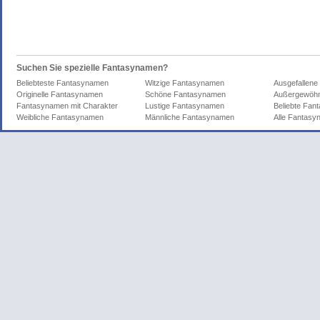
Suchen Sie spezielle Fantasynamen?
Beliebteste Fantasynamen
Witzige Fantasynamen
Ausgefallen
Originelle Fantasynamen
Schöne Fantasynamen
Außergewöhn
Fantasynamen mit Charakter
Lustige Fantasynamen
Beliebte Fa
Weibliche Fantasynamen
Männliche Fantasynamen
Alle Fantas