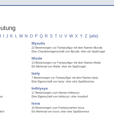
eutung
H
I
J
K
L
M
N
O
P
Q
R
S
T
U
V
W
X
Y
Z
[alle]
Illysulis
22 Bewertungen zur Fantasyfigur mit dem Namen Illysulis
Eine Charaktereigenschaft von Illysulis: eher ein Spaßvogel
Ithisle
13 Bewertungen zur Fantasyfigur mit dem Namen Ithisle
Ein Merkmal von Ithisle: eher ein Spaßvogel
Iasty
7 Bewertungen zur Fantasyfigur mit dem Namen Iasty
Eine Eigenschaft von Iasty: eher eine Spaßbremse
Inthtysys
17 Bewertungen zum Namen Inthtysys
mse
Eine Eigenschaft von Inthtysys: eher treudoof
Issra
16 Bewertungen zum Fantasynamen Issra
lich
Ein Merkmal von Issra: eher eine Spaßbremse