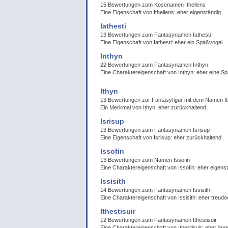
15 Bewertungen zum Kosenamen Ithellens
Eine Eigenschaft von Ithellens: eher eigenständig
Iathesti
13 Bewertungen zum Fantasynamen Iathesti
Eine Eigenschaft von Iathesti: eher ein Spaßvogel
Inthyn
22 Bewertungen zum Fantasynamen Inthyn
Eine Charaktereigenschaft von Inthyn: eher eine 
Ithyn
13 Bewertungen zur Fantasyfigur mit dem Namen I
Ein Merkmal von Ithyn: eher zurückhaltend
Isrisup
13 Bewertungen zum Fantasynamen Isrisup
Eine Eigenschaft von Isrisup: eher zurückhaltend
Issofin
13 Bewertungen zum Namen Issofin
Eine Charaktereigenschaft von Issofin: eher eigens
Issisith
14 Bewertungen zum Fantasynamen Issisith
Eine Charaktereigenschaft von Issisith: eher treudo
Ithestisuir
12 Bewertungen zum Fantasynamen Ithestisuir
Eine Charaktereigenschaft von Ithestisuir: eher ängs