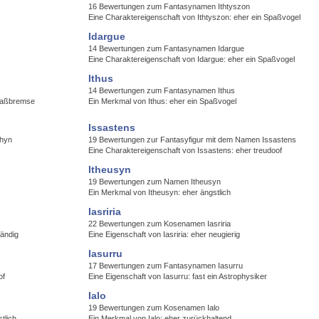
16 Bewertungen zum Fantasynamen Ithtyszon
Eine Charaktereigenschaft von Ithtyszon: eher ein Spaßvogel
Idargue
14 Bewertungen zum Fantasynamen Idargue
Eine Charaktereigenschaft von Idargue: eher ein Spaßvogel
Ithus
14 Bewertungen zum Fantasynamen Ithus
Spaßbremse
Ein Merkmal von Ithus: eher ein Spaßvogel
Issastens
thyn
19 Bewertungen zur Fantasyfigur mit dem Namen Issastens
Eine Charaktereigenschaft von Issastens: eher treudoof
Itheusyn
19 Bewertungen zum Namen Itheusyn
Ein Merkmal von Itheusyn: eher ängstlich
Iasriria
22 Bewertungen zum Kosenamen Iasriria
tändig
Eine Eigenschaft von Iasriria: eher neugierig
Iasurru
17 Bewertungen zum Fantasynamen Iasurru
of
Eine Eigenschaft von Iasurru: fast ein Astrophysiker
Ialo
19 Bewertungen zum Kosenamen Ialo
tlich
Ein Merkmal von Ialo: eher zurückhaltend