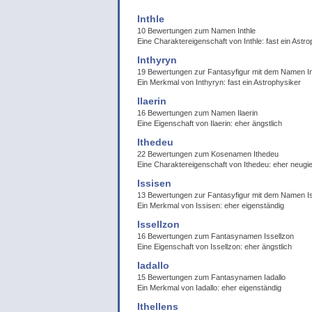
Inthle
10 Bewertungen zum Namen Inthle
Eine Charaktereigenschaft von Inthle: fast ein Astr
Inthyryn
19 Bewertungen zur Fantasyfigur mit dem Namen I
Ein Merkmal von Inthyryn: fast ein Astrophysiker
Ilaerin
16 Bewertungen zum Namen Ilaerin
Eine Eigenschaft von Ilaerin: eher ängstlich
Ithedeu
22 Bewertungen zum Kosenamen Ithedeu
Eine Charaktereigenschaft von Ithedeu: eher neugie
Issisen
13 Bewertungen zur Fantasyfigur mit dem Namen I
Ein Merkmal von Issisen: eher eigenständig
Issellzon
16 Bewertungen zum Fantasynamen Issellzon
Eine Eigenschaft von Issellzon: eher ängstlich
Iadallo
15 Bewertungen zum Fantasynamen Iadallo
Ein Merkmal von Iadallo: eher eigenständig
Ithellens