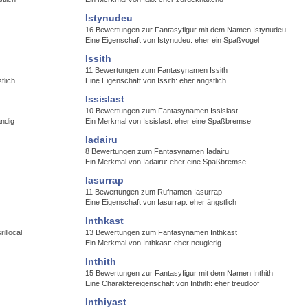
Istynudeu
16 Bewertungen zur Fantasyfigur mit dem Namen Istynudeu
Eine Eigenschaft von Istynudeu: eher ein Spaßvogel
Issith
11 Bewertungen zum Fantasynamen Issith
tlich
Eine Eigenschaft von Issith: eher ängstlich
Issislast
10 Bewertungen zum Fantasynamen Issislast
ändig
Ein Merkmal von Issislast: eher eine Spaßbremse
Iadairu
8 Bewertungen zum Fantasynamen Iadairu
Ein Merkmal von Iadairu: eher eine Spaßbremse
Iasurrap
11 Bewertungen zum Rufnamen Iasurrap
Eine Eigenschaft von Iasurrap: eher ängstlich
Inthkast
illocal
13 Bewertungen zum Fantasynamen Inthkast
Ein Merkmal von Inthkast: eher neugierig
Inthith
15 Bewertungen zur Fantasyfigur mit dem Namen Inthith
Eine Charaktereigenschaft von Inthith: eher treudoof
Inthiyast