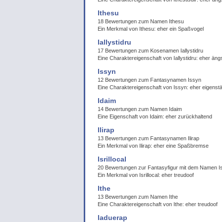
Ithesu
18 Bewertungen zum Namen Ithesu
Ein Merkmal von Ithesu: eher ein Spaßvogel
Iallystidru
17 Bewertungen zum Kosenamen Iallystidru
Eine Charaktereigenschaft von Iallystidru: eher ängs
Issyn
12 Bewertungen zum Fantasynamen Issyn
Eine Charaktereigenschaft von Issyn: eher eigenst
Idaim
14 Bewertungen zum Namen Idaim
Eine Eigenschaft von Idaim: eher zurückhaltend
Ilirap
13 Bewertungen zum Fantasynamen Ilirap
Ein Merkmal von Ilirap: eher eine Spaßbremse
Isrillocal
20 Bewertungen zur Fantasyfigur mit dem Namen Isr
Ein Merkmal von Isrillocal: eher treudoof
Ithe
13 Bewertungen zum Namen Ithe
Eine Charaktereigenschaft von Ithe: eher treudoof
Iaduerap