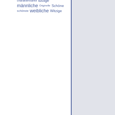
lustige
charakterstarke
männliche
Schöne
Originelle
weibliche
Witzige
schönste