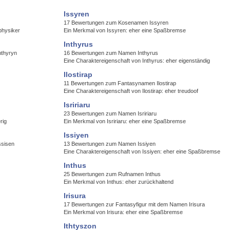
Issyren
17 Bewertungen zum Kosenamen Issyren
ophysiker
Ein Merkmal von Issyren: eher eine Spaßbremse
Inthyrus
nthyryn
16 Bewertungen zum Namen Inthyrus
Eine Charaktereigenschaft von Inthyrus: eher eigenständig
Ilostirap
11 Bewertungen zum Fantasynamen Ilostirap
Eine Charaktereigenschaft von Ilostirap: eher treudoof
Isririaru
23 Bewertungen zum Namen Isririaru
rig
Ein Merkmal von Isririaru: eher eine Spaßbremse
Issiyen
ssisen
13 Bewertungen zum Namen Issiyen
Eine Charaktereigenschaft von Issiyen: eher eine Spaßbremse
Inthus
25 Bewertungen zum Rufnamen Inthus
Ein Merkmal von Inthus: eher zurückhaltend
Irisura
17 Bewertungen zur Fantasyfigur mit dem Namen Irisura
Ein Merkmal von Irisura: eher eine Spaßbremse
Ithtyszon