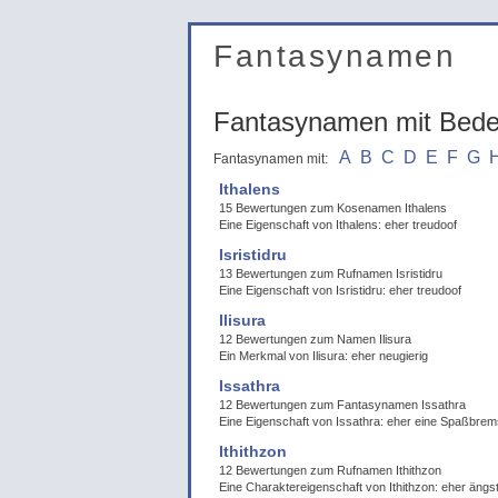
Fantasynamen
Fantasynamen mit Bed
A
B
C
D
E
F
G
Fantasynamen mit:
Ithalens
15 Bewertungen zum Kosenamen Ithalens
Eine Eigenschaft von Ithalens: eher treudoof
Isristidru
13 Bewertungen zum Rufnamen Isristidru
Eine Eigenschaft von Isristidru: eher treudoof
Ilisura
12 Bewertungen zum Namen Ilisura
Ein Merkmal von Ilisura: eher neugierig
Issathra
12 Bewertungen zum Fantasynamen Issathra
Eine Eigenschaft von Issathra: eher eine Spaßbre
Ithithzon
12 Bewertungen zum Rufnamen Ithithzon
Eine Charaktereigenschaft von Ithithzon: eher ängst