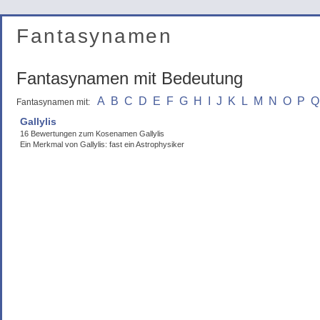
Fantasynamen
Fantasynamen mit Bedeutung
A
B
C
D
E
F
G
H
I
J
K
L
M
N
O
P
Q
Fantasynamen mit:
Gallylis
16 Bewertungen zum Kosenamen Gallylis
Ein Merkmal von Gallylis: fast ein Astrophysiker