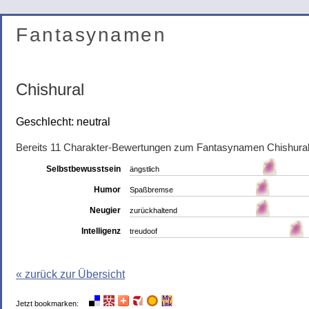
Fantasynamen
Chishural
Geschlecht: neutral
Bereits 11 Charakter-Bewertungen zum Fantasynamen Chishura
Selbstbewusstsein
ängstlich
Humor
Spaßbremse
Neugier
zurückhaltend
Intelligenz
treudoof
« zurück zur Übersicht
Jetzt bookmarken: