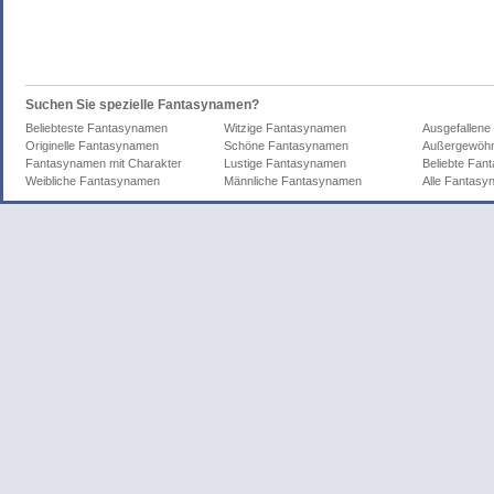
Suchen Sie spezielle Fantasynamen?
Beliebteste Fantasynamen
Witzige Fantasynamen
Ausgefallen
Originelle Fantasynamen
Schöne Fantasynamen
Außergewöhn
Fantasynamen mit Charakter
Lustige Fantasynamen
Beliebte Fa
Weibliche Fantasynamen
Männliche Fantasynamen
Alle Fantas