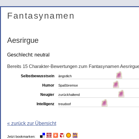
Fantasynamen
Aesrirgue
Geschlecht: neutral
Bereits 15 Charakter-Bewertungen zum Fantasynamen Aesrirgu
Selbstbewusstsein
ängstlich
Humor
Spaßbremse
Neugier
zurückhaltend
Intelligenz
treudoof
« zurück zur Übersicht
Jetzt bookmarken: