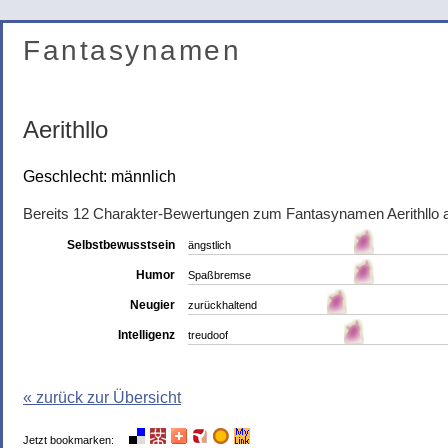
Fantasynamen
Aerithllo
Geschlecht: männlich
Bereits 12 Charakter-Bewertungen zum Fantasynamen Aerithllo
Selbstbewusstsein
ängstlich
Humor
Spaßbremse
Neugier
zurückhaltend
Intelligenz
treudoof
« zurück zur Übersicht
Jetzt bookmarken: