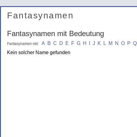
Fantasynamen
Fantasynamen mit Bedeutung
A
B
C
D
E
F
G
H
I
J
K
L
M
N
O
P
Q
Fantasynamen mit:
Kein solcher Name gefunden