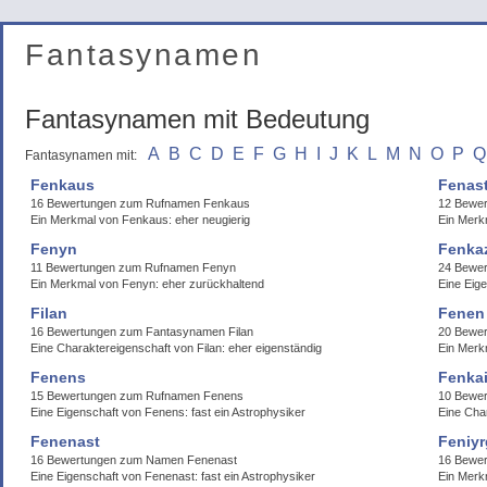
Fantasynamen
Fantasynamen mit Bedeutung
A
B
C
D
E
F
G
H
I
J
K
L
M
N
O
P
Q
Fantasynamen mit:
Fenkaus
Fenas
16 Bewertungen zum Rufnamen Fenkaus
12 Bewe
Ein Merkmal von Fenkaus: eher neugierig
Ein Merk
Fenyn
Fenka
11 Bewertungen zum Rufnamen Fenyn
24 Bewe
Ein Merkmal von Fenyn: eher zurückhaltend
Eine Eig
Filan
Fenen
16 Bewertungen zum Fantasynamen Filan
20 Bewer
Eine Charaktereigenschaft von Filan: eher eigenständig
Ein Merk
Fenens
Fenka
15 Bewertungen zum Rufnamen Fenens
10 Bewe
Eine Eigenschaft von Fenens: fast ein Astrophysiker
Eine Cha
Fenenast
Feniyr
16 Bewertungen zum Namen Fenenast
16 Bewe
Eine Eigenschaft von Fenenast: fast ein Astrophysiker
Ein Merkm