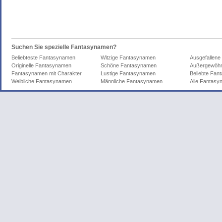
Suchen Sie spezielle Fantasynamen?
Beliebteste Fantasynamen
Witzige Fantasynamen
Ausgefallen
Originelle Fantasynamen
Schöne Fantasynamen
Außergewöhn
Fantasynamen mit Charakter
Lustige Fantasynamen
Beliebte Fa
Weibliche Fantasynamen
Männliche Fantasynamen
Alle Fantas