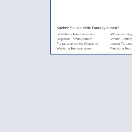
Suchen Sie spezielle Fantasynamen?
Beliebteste Fantasynamen
Witzige Fanta
Originelle Fantasynamen
Schöne Fanta
Fantasynamen mit Charakter
Lustige Fanta
Weibliche Fantasynamen
Männliche Fan