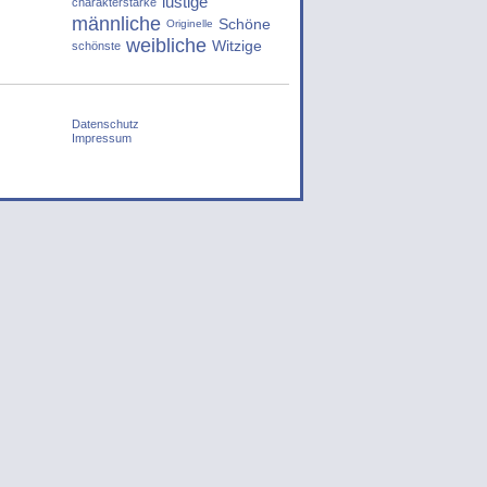
lustige
charakterstarke
männliche
Schöne
Originelle
weibliche
Witzige
schönste
Datenschutz
Impressum