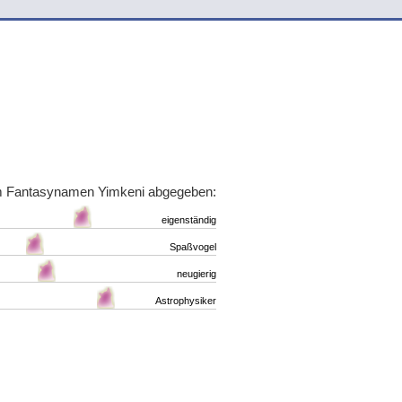
m Fantasynamen Yimkeni abgegeben:
eigenständig
Spaßvogel
neugierig
Astrophysiker