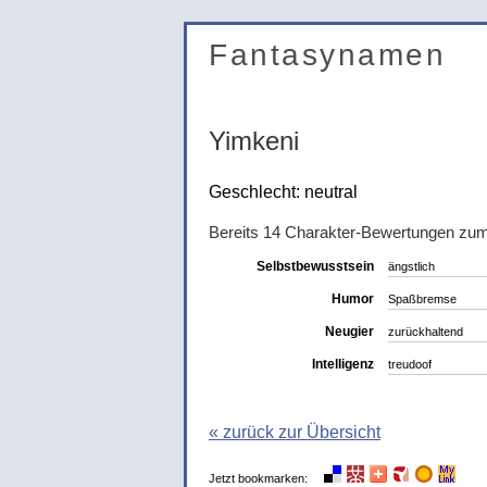
Fantasynamen
Yimkeni
Geschlecht: neutral
Bereits 14 Charakter-Bewertungen zu
Selbstbewusstsein
ängstlich
Humor
Spaßbremse
Neugier
zurückhaltend
Intelligenz
treudoof
« zurück zur Übersicht
Jetzt bookmarken: