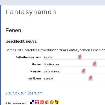
Fantasynamen
Fenen
Geschlecht: neutral
Bereits 20 Charakter-Bewertungen zum Fantasynamen Fenen a
Selbstbewusstsein
ängstlich
Humor
Spaßbremse
Neugier
zurückhaltend
Intelligenz
treudoof
« zurück zur Übersicht
Jetzt bookmarken: