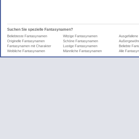
Suchen Sie spezielle Fantasynamen?
Beliebteste Fantasynamen
Witzige Fantasynamen
Ausgefallen
Originelle Fantasynamen
Schöne Fantasynamen
Außergewöhn
Fantasynamen mit Charakter
Lustige Fantasynamen
Beliebte Fa
Weibliche Fantasynamen
Männliche Fantasynamen
Alle Fantas