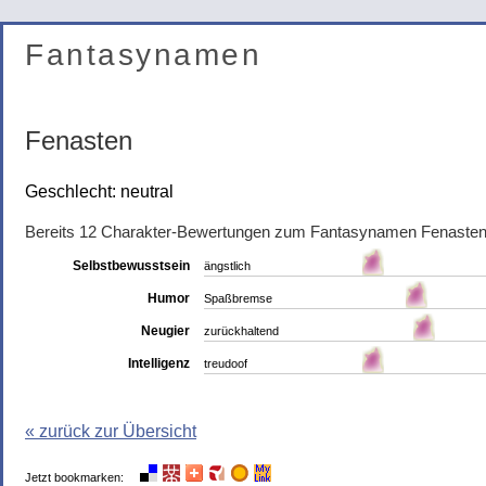
Fantasynamen
Fenasten
Geschlecht: neutral
Bereits 12 Charakter-Bewertungen zum Fantasynamen Fenaste
Selbstbewusstsein
ängstlich
Humor
Spaßbremse
Neugier
zurückhaltend
Intelligenz
treudoof
« zurück zur Übersicht
Jetzt bookmarken: