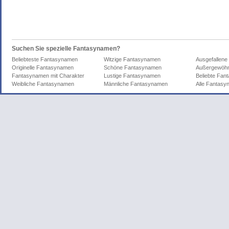
Suchen Sie spezielle Fantasynamen?
Beliebteste Fantasynamen
Witzige Fantasynamen
Ausgefallen
Originelle Fantasynamen
Schöne Fantasynamen
Außergewöhn
Fantasynamen mit Charakter
Lustige Fantasynamen
Beliebte Fa
Weibliche Fantasynamen
Männliche Fantasynamen
Alle Fantas