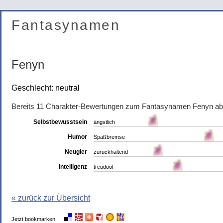
Fantasynamen
Fenyn
Geschlecht: neutral
Bereits 11 Charakter-Bewertungen zum Fantasynamen Fenyn a
Selbstbewusstsein
ängstlich
Humor
Spaßbremse
Neugier
zurückhaltend
Intelligenz
treudoof
« zurück zur Übersicht
Jetzt bookmarken: