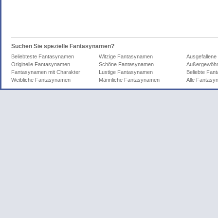
Suchen Sie spezielle Fantasynamen?
Beliebteste Fantasynamen
Witzige Fantasynamen
Ausgefallen
Originelle Fantasynamen
Schöne Fantasynamen
Außergewöhn
Fantasynamen mit Charakter
Lustige Fantasynamen
Beliebte Fa
Weibliche Fantasynamen
Männliche Fantasynamen
Alle Fantas