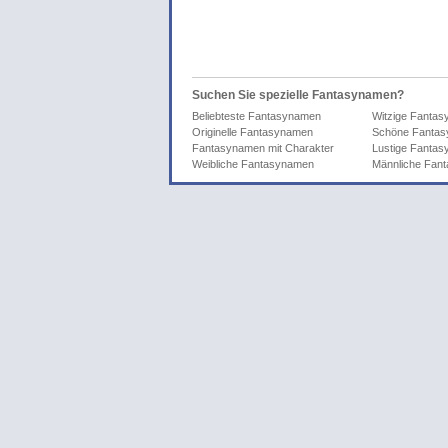
Suchen Sie spezielle Fantasynamen?
Beliebteste Fantasynamen
Witzige Fanta
Originelle Fantasynamen
Schöne Fanta
Fantasynamen mit Charakter
Lustige Fanta
Weibliche Fantasynamen
Männliche Fan