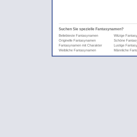
Suchen Sie spezielle Fantasynamen?
Beliebteste Fantasynamen
Witzige Fanta
Originelle Fantasynamen
Schöne Fanta
Fantasynamen mit Charakter
Lustige Fanta
Weibliche Fantasynamen
Männliche Fan