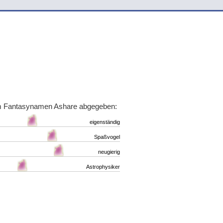
um Fantasynamen Ashare abgegeben:
eigenständig
Spaßvogel
neugierig
Astrophysiker