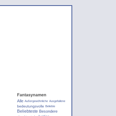
Fantasynamen
Alle
Außergewöhnliche
Ausgefallene
bedeutungsvolle
Beliebte
Beliebteste
Besondere