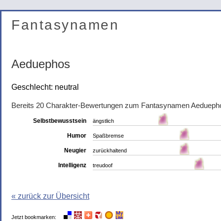
Fantasynamen
Aeduephos
Geschlecht: neutral
Bereits 20 Charakter-Bewertungen zum Fantasynamen Aedueph
Selbstbewusstsein
ängstlich
Humor
Spaßbremse
Neugier
zurückhaltend
Intelligenz
treudoof
« zurück zur Übersicht
Jetzt bookmarken: