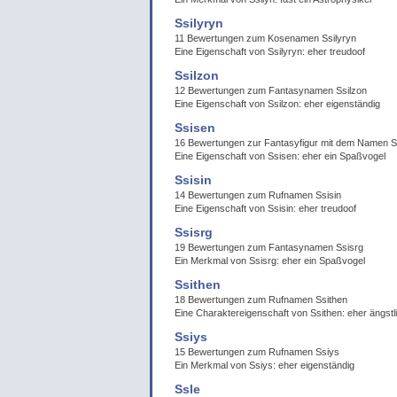
Ssilyryn
11 Bewertungen zum Kosenamen Ssilyryn
Eine Eigenschaft von Ssilyryn: eher treudoof
Ssilzon
12 Bewertungen zum Fantasynamen Ssilzon
Eine Eigenschaft von Ssilzon: eher eigenständig
Ssisen
16 Bewertungen zur Fantasyfigur mit dem Namen S
Eine Eigenschaft von Ssisen: eher ein Spaßvogel
Ssisin
14 Bewertungen zum Rufnamen Ssisin
Eine Eigenschaft von Ssisin: eher treudoof
Ssisrg
19 Bewertungen zum Fantasynamen Ssisrg
Ein Merkmal von Ssisrg: eher ein Spaßvogel
Ssithen
18 Bewertungen zum Rufnamen Ssithen
Eine Charaktereigenschaft von Ssithen: eher ängstl
Ssiys
15 Bewertungen zum Rufnamen Ssiys
Ein Merkmal von Ssiys: eher eigenständig
Ssle