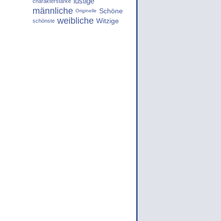
lustige
charakterstarke
männliche
Schöne
Originelle
weibliche
Witzige
schönste