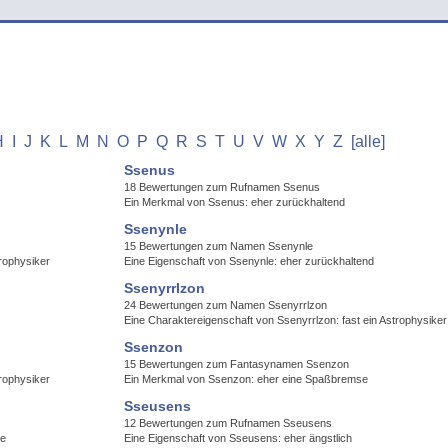
H
I
J
K
L
M
N
O
P
Q
R
S
T
U
V
W
X
Y
Z
[alle]
Ssenus
18 Bewertungen zum Rufnamen Ssenus
Ein Merkmal von Ssenus: eher zurückhaltend
Ssenynle
15 Bewertungen zum Namen Ssenynle
rophysiker
Eine Eigenschaft von Ssenynle: eher zurückhaltend
Ssenyrrlzon
24 Bewertungen zum Namen Ssenyrrlzon
Eine Charaktereigenschaft von Ssenyrrlzon: fast ein Astrophysiker
Ssenzon
15 Bewertungen zum Fantasynamen Ssenzon
rophysiker
Ein Merkmal von Ssenzon: eher eine Spaßbremse
Sseusens
12 Bewertungen zum Rufnamen Sseusens
se
Eine Eigenschaft von Sseusens: eher ängstlich