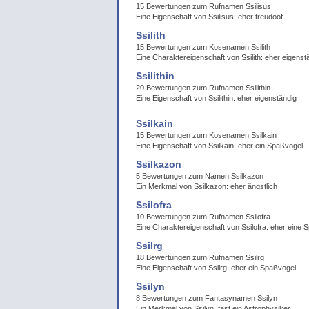
15 Bewertungen zum Rufnamen Ssilisus
Eine Eigenschaft von Ssilisus: eher treudoof
Ssilith
15 Bewertungen zum Kosenamen Ssilith
Eine Charaktereigenschaft von Ssilith: eher eigenst
Ssilithin
20 Bewertungen zum Rufnamen Ssilithin
Eine Eigenschaft von Ssilithin: eher eigenständig
Ssilkain
15 Bewertungen zum Kosenamen Ssilkain
Eine Eigenschaft von Ssilkain: eher ein Spaßvogel
Ssilkazon
5 Bewertungen zum Namen Ssilkazon
Ein Merkmal von Ssilkazon: eher ängstlich
Ssilofra
10 Bewertungen zum Rufnamen Ssilofra
Eine Charaktereigenschaft von Ssilofra: eher eine
Ssilrg
18 Bewertungen zum Rufnamen Ssilrg
Eine Eigenschaft von Ssilrg: eher ein Spaßvogel
Ssilyn
8 Bewertungen zum Fantasynamen Ssilyn
Ein Merkmal von Ssilyn: fast ein Astrophysiker