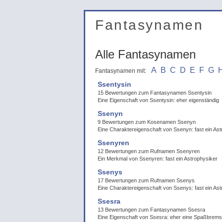
Fantasynamen
Alle Fantasynamen
A
B
C
D
E
F
G
Fantasynamen mit:
Ssentysin
15 Bewertungen zum Fantasynamen Ssentysin
Eine Eigenschaft von Ssentysin: eher eigenständig
Ssenyn
9 Bewertungen zum Kosenamen Ssenyn
Eine Charaktereigenschaft von Ssenyn: fast ein Ast
Ssenyren
12 Bewertungen zum Rufnamen Ssenyren
Ein Merkmal von Ssenyren: fast ein Astrophysiker
Ssenys
17 Bewertungen zum Rufnamen Ssenys
Eine Charaktereigenschaft von Ssenys: fast ein Ast
Ssesra
13 Bewertungen zum Fantasynamen Ssesra
Eine Eigenschaft von Ssesra: eher eine Spaßbrem