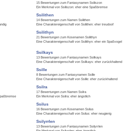
15 Bewertungen zum Fantasynamen Ssiliszon
Ein Merkmal von Ssiliszon: eher eine Spaßbremse
Ssilithen
14 Bewertungen zum Namen Ssilithen
ändig
Eine Charaktereigenschaft von Ssilithen: eher treudoof
Ssilithyn
21 Bewertungen zum Kosenamen Ssilithyn
Eine Charaktereigenschaft von Ssilithyn: eher ein Spaßvogel
Ssilkays
13 Bewertungen zum Fantasynamen Ssilkays
Eine Charaktereigenschaft von Ssilkays: eher zurückhaltend
Ssille
8 Bewertungen zum Fantasynamen Ssille
Eine Charaktereigenschaft von Ssille: eher zurückhaltend
Ssilra
17 Bewertungen zum Namen Ssilra
 Spaßbremse
Ein Merkmal von Ssilra: eher ängstlich
Ssilus
16 Bewertungen zum Kosenamen Ssilus
Eine Charaktereigenschaft von Ssilus: eher neugierig
Ssilyrrlen
13 Bewertungen zum Fantasynamen Ssilyrrlen
Ein Merkmal von Ssilyrrlen: eher ängstlich