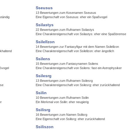
Sseusus
13 Bewertungen zum Kosenamen Sseusus
ständig
Eine Eigenschaft von Sseusus: eher ein Spaßvogel
Ssilastys
22 Bewertungen zum Rufnamen Ssilastys
Eine Charaktereigenschaft von Ssilastys: eher eine Spaßbremse
Ssilellzon
14 Bewertungen zur Fantasyfigur mit dem Namen Ssilellzon
ckhaltend
Eine Charaktereigenschaft von Ssilellzon: eher ängstlich
Ssilens
15 Bewertungen zum Fantasynamen Ssilens
aßvogel
Eine Charaktereigenschaft von Ssilens: fast ein Astrophysiker
Ssilesrg
13 Bewertungen zum Rufnamen Ssilesrg
mse
Eine Charaktereigenschaft von Ssilesrg: eher zurückhaltend
Ssilin
10 Bewertungen zum Rufnamen Ssilin
er
Ein Merkmal von Ssilin: eher neugierig
Ssilisrg
16 Bewertungen zum Namen Ssilisrg
Eine Eigenschaft von Ssilisrg: eher zurückhaltend
Ssiliszon