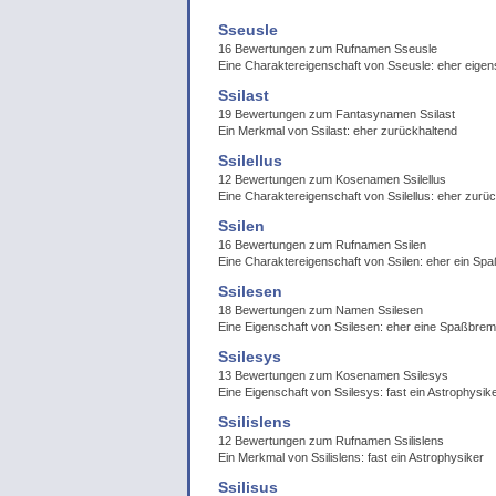
Sseusle
16 Bewertungen zum Rufnamen Sseusle
Eine Charaktereigenschaft von Sseusle: eher eigen
Ssilast
19 Bewertungen zum Fantasynamen Ssilast
Ein Merkmal von Ssilast: eher zurückhaltend
Ssilellus
12 Bewertungen zum Kosenamen Ssilellus
Eine Charaktereigenschaft von Ssilellus: eher zurü
Ssilen
16 Bewertungen zum Rufnamen Ssilen
Eine Charaktereigenschaft von Ssilen: eher ein Sp
Ssilesen
18 Bewertungen zum Namen Ssilesen
Eine Eigenschaft von Ssilesen: eher eine Spaßbre
Ssilesys
13 Bewertungen zum Kosenamen Ssilesys
Eine Eigenschaft von Ssilesys: fast ein Astrophysik
Ssilislens
12 Bewertungen zum Rufnamen Ssilislens
Ein Merkmal von Ssilislens: fast ein Astrophysiker
Ssilisus