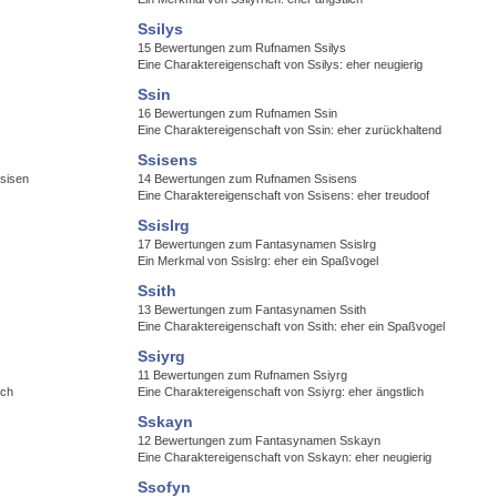
Ssilys
15 Bewertungen zum Rufnamen Ssilys
Eine Charaktereigenschaft von Ssilys: eher neugierig
Ssin
16 Bewertungen zum Rufnamen Ssin
Eine Charaktereigenschaft von Ssin: eher zurückhaltend
Ssisens
sisen
14 Bewertungen zum Rufnamen Ssisens
Eine Charaktereigenschaft von Ssisens: eher treudoof
Ssislrg
17 Bewertungen zum Fantasynamen Ssislrg
Ein Merkmal von Ssislrg: eher ein Spaßvogel
Ssith
13 Bewertungen zum Fantasynamen Ssith
Eine Charaktereigenschaft von Ssith: eher ein Spaßvogel
Ssiyrg
11 Bewertungen zum Rufnamen Ssiyrg
ich
Eine Charaktereigenschaft von Ssiyrg: eher ängstlich
Sskayn
12 Bewertungen zum Fantasynamen Sskayn
Eine Charaktereigenschaft von Sskayn: eher neugierig
Ssofyn