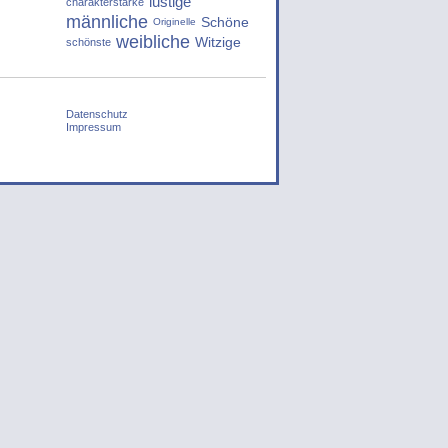
lustige
charakterstarke
männliche
Schöne
Originelle
weibliche
Witzige
schönste
Datenschutz
Impressum