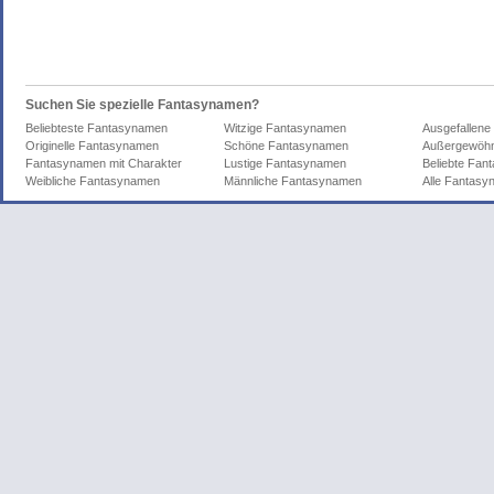
Suchen Sie spezielle Fantasynamen?
Beliebteste Fantasynamen
Witzige Fantasynamen
Ausgefallen
Originelle Fantasynamen
Schöne Fantasynamen
Außergewöhn
Fantasynamen mit Charakter
Lustige Fantasynamen
Beliebte Fa
Weibliche Fantasynamen
Männliche Fantasynamen
Alle Fantas