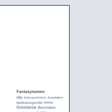
Fantasynamen
Alle
Außergewöhnliche
Ausgefallene
bedeutungsvolle
Beliebte
Beliebteste
Besondere