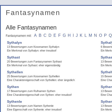
Fantasynamen
Alle Fantasynamen
A
B
C
D
E
F
G
H
I
J
K
L
M
N
O
P
Q
Fantasynamen mit:
Sythalyn
Sythal
13 Bewertungen zum Kosenamen Sythalyn
6 Bewert
Ein Merkmal von Sythalyn: eher treudoof
Ein Merkm
Sythast
Sytha
20 Bewertungen zum Fantasynamen Sythast
13 Bewer
Ein Merkmal von Sythast: eher eigenständig
Ein Merkm
Sythellen
Sythel
25 Bewertungen zum Kosenamen Sythellen
15 Bewer
Eine Charaktereigenschaft von Sythellen: eher ängstlich
Eine Char
Sythen
Sythe
17 Bewertungen zum Rufnamen Sythen
13 Bewer
Eine Charaktereigenschaft von Sythen: eher treudoof
Eine Cha
Sythenle
Sythe
13 Bewertungen zum Namen Sythenle
13 Bewe
Eine Eigenschaft von Sythenle: eher treudoof
Ein Merk