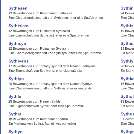
Sythesen
Sythin
13 Bewertungen zum Kosenamen Sythesen
24 Bewer
Eine Charaktereigenschaft von Sythesen: eher eine Spaßbremse
Eine Char
Sythislast
Sythis
12 Bewertungen zum Rufnamen Sythislast
10 Bewer
Eine Eigenschaft von Sythislast: eher eine Spaßbremse
Eine Char
Sythisyn
Sythi
12 Bewertungen zum Rufnamen Sythisyn
13 Bewer
Eine Charaktereigenschaft von Sythisyn: eher eine Spaßbremse
Ein Merkm
Sythiyens
Sythiy
17 Bewertungen zur Fantasyfigur mit dem Namen Sythiyens
20 Bewer
Eine Eigenschaft von Sythiyens: eher eigenständig
Ein Merkm
Sythiyn
Sythka
20 Bewertungen zur Fantasyfigur mit dem Namen Sythiyn
16 Bewer
Eine Charaktereigenschaft von Sythiyn: eher eigenständig
Eine Char
Sythle
Sytho
25 Bewertungen zum Namen Sythle
19 Bewer
Eine Eigenschaft von Sythle: eher eine Spaßbremse
Ein Merk
Sythra
Sythu
18 Bewertungen zum Kosenamen Sythra
9 Bewer
Ein Merkmal von Sythra: fast ein Astrophysiker
Eine Cha
Sythyn
Sythy